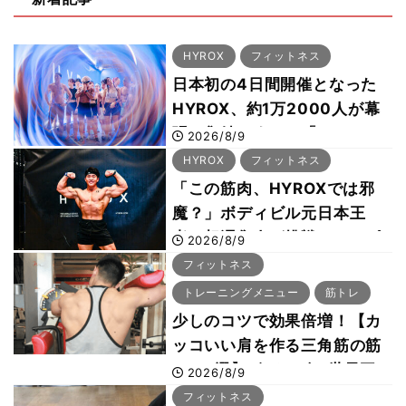
HYROX
フィットネス
日本初の4日間開催となった
HYROX、約1万2000人が幕
張に集結 すでに「2028、
2026/8/9
29年の大会も準備」
HYROX
フィットネス
「この筋肉、HYROXでは邪
魔？」ボディビル元日本王
者・相澤隼人が挑戦 バーピ
2026/8/9
ーでは驚異の種目2位
フィットネス
トレーニングメニュー
筋トレ
少しのコツで効果倍増！【カ
ッコいい肩を作る三角筋の筋
トレ6選】ボディビル世界王
2026/8/9
者が解説！
フィットネス