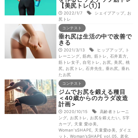
【美尻トレ①】
2022/1/7
シェイプアップ
,
お
尻トレ
コンテスト
垂れ尻は生活の中で改善で
きる
2021/3/13
ヒップアップ
,
ト
レーニング
,
筋肉
,
筋トレ
,
石井直方
,
筋トレ女子
,
自宅トレ
,
お尻
,
美尻
,
桃
尻
,
お尻トレ
,
石井先生
,
垂れ尻
,
垂れ
たお尻
コンテスト
ジムでお尻を鍛える種目
＜40歳からのカラダ改造
計画＞
2020/10/15
高齢者トレーニ
ング
,
お尻トレ
,
お尻を鍛えたい
,
S字
カーブ
,
天童 愛ゆ美
,
Woman'sSHAPE
,
天童愛ゆ美
,
ダイエ
ット
,
Woman’sSHAPE vol.05
,
老化