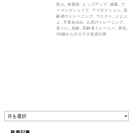
防止
,
体脂肪
,
ヒップアップ
,
減量
,
ウ
ーマンズシェイプ
,
アブダクション
,
高
齢者のトレーニング
,
ウエスト
,
ぶよぶ
よ
,
天童あゆみ
,
お尻のトレーニング
,
尻トレ
,
加齢
,
高齢者トレーニー
,
老化
,
40歳からのカラダ改造計画
新着記事