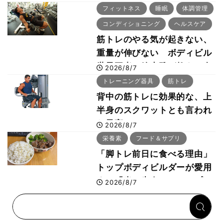
「回復習慣」
フィットネス
睡眠
体調管理
コンディショニング
ヘルスケア
筋トレのやる気が起きない、
重量が伸びない ボディビル
世界王者・鈴木雅が教える食
2026/8/7
事・睡眠・呼吸の整え方
トレーニング器具
筋トレ
背中の筋トレに効果的な、上
半身のスクワットとも言われ
た最高マシン“ノーチラス・
2026/8/7
プルオーバーマシン”とは？
栄養素
フード＆サプリ
「脚トレ前日に食べる理由」
トップボディビルダーが愛用
する「米＋牛肉」のシンプル
2026/8/7
回復メシとは？