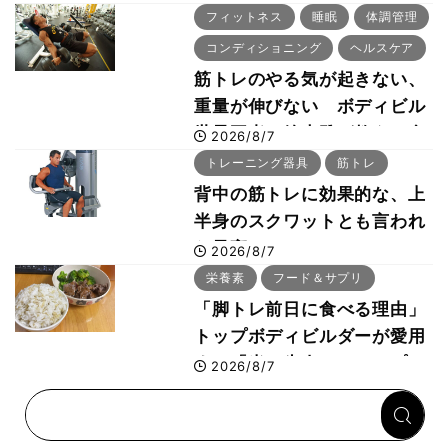
「回復習慣」
フィットネス
睡眠
体調管理
コンディショニング
ヘルスケア
筋トレのやる気が起きない、
重量が伸びない ボディビル
世界王者・鈴木雅が教える食
2026/8/7
事・睡眠・呼吸の整え方
トレーニング器具
筋トレ
背中の筋トレに効果的な、上
半身のスクワットとも言われ
た最高マシン“ノーチラス・
2026/8/7
プルオーバーマシン”とは？
栄養素
フード＆サプリ
「脚トレ前日に食べる理由」
トップボディビルダーが愛用
する「米＋牛肉」のシンプル
2026/8/7
回復メシとは？