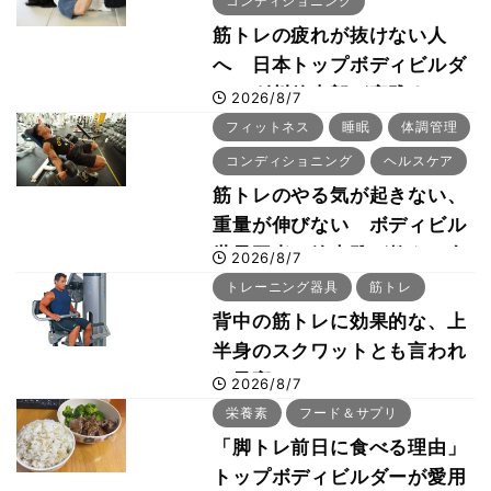
コンディショニング
筋トレの疲れが抜けない人
へ 日本トップボディビルダ
ー・刈川啓志郎が実践する
2026/8/7
「回復習慣」
フィットネス
睡眠
体調管理
コンディショニング
ヘルスケア
筋トレのやる気が起きない、
重量が伸びない ボディビル
世界王者・鈴木雅が教える食
2026/8/7
事・睡眠・呼吸の整え方
トレーニング器具
筋トレ
背中の筋トレに効果的な、上
半身のスクワットとも言われ
た最高マシン“ノーチラス・
2026/8/7
プルオーバーマシン”とは？
栄養素
フード＆サプリ
「脚トレ前日に食べる理由」
トップボディビルダーが愛用