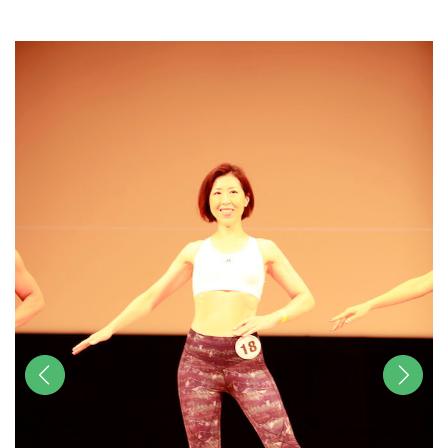
u
t
e
前へ
次へ