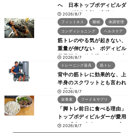
へ 日本トップボディビルダ
ー・刈川啓志郎が実践する
2026/8/7
「回復習慣」
フィットネス
睡眠
体調管理
コンディショニング
ヘルスケア
筋トレのやる気が起きない、
重量が伸びない ボディビル
世界王者・鈴木雅が教える食
2026/8/7
事・睡眠・呼吸の整え方
トレーニング器具
筋トレ
背中の筋トレに効果的な、上
半身のスクワットとも言われ
た最高マシン“ノーチラス・
2026/8/7
プルオーバーマシン”とは？
栄養素
フード＆サプリ
「脚トレ前日に食べる理由」
トップボディビルダーが愛用
する「米＋牛肉」のシンプル
2026/8/7
回復メシとは？