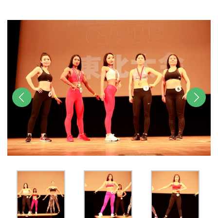
u
t
e
前へ
次へ