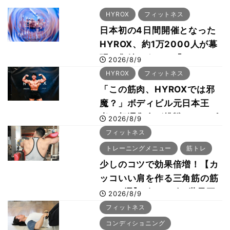
HYROX
フィットネス
日本初の4日間開催となった
HYROX、約1万2000人が幕
張に集結 すでに「2028、
2026/8/9
29年の大会も準備」
HYROX
フィットネス
「この筋肉、HYROXでは邪
魔？」ボディビル元日本王
者・相澤隼人が挑戦 バーピ
2026/8/9
ーでは驚異の種目2位
フィットネス
トレーニングメニュー
筋トレ
少しのコツで効果倍増！【カ
ッコいい肩を作る三角筋の筋
トレ6選】ボディビル世界王
2026/8/9
者が解説！
フィットネス
コンディショニング