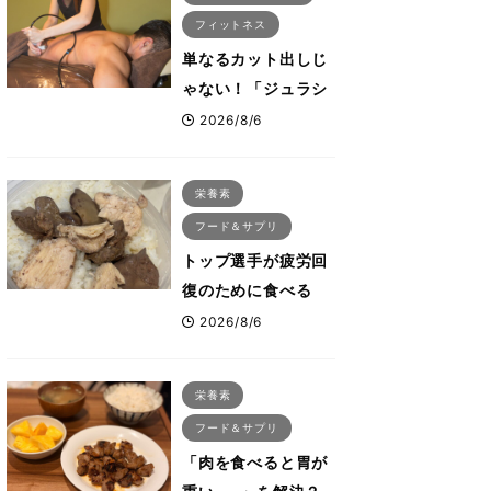
フィットネス
単なるカット出しじ
ゃない！「ジュラシ
ック筋膜リリース」
2026/8/6
が口コミだけで大ヒ
ットした納得の理
栄養素
由 木澤大祐が解説
フード＆サプリ
トップ選手が疲労回
復のために食べる
「リカバリー飯」と
2026/8/6
は？専門家が絶賛し
た鶏レバー活用法
栄養素
フード＆サプリ
「肉を食べると胃が