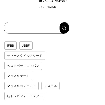
重い……」を解決？
トップボディビルダ
2026/8/6
ーのリカバリー飯を
専門家がロジカル解
説
IFBB
JBBF
サマースタイルアワード
ベストボディジャパン
マッスルゲート
マッスルコンテスト
ミス日本
筋トレビフォーアフター