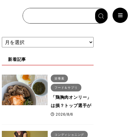
新着記事
栄養素
フード＆サプリ
「鶏胸肉オンリー」
は損？トップ選手が
実践する疲労を残さ
2026/8/6
ないタンパク質＆腸
活コンボ
コンディショニング