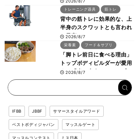
世界王者・鈴木雅が教える食
2026/8/7
事・睡眠・呼吸の整え方
トレーニング器具
筋トレ
背中の筋トレに効果的な、上
半身のスクワットとも言われ
た最高マシン“ノーチラス・
2026/8/7
プルオーバーマシン”とは？
栄養素
フード＆サプリ
「脚トレ前日に食べる理由」
トップボディビルダーが愛用
する「米＋牛肉」のシンプル
2026/8/7
回復メシとは？
IFBB
JBBF
サマースタイルアワード
ベストボディジャパン
マッスルゲート
マッスルコンテスト
ミス日本