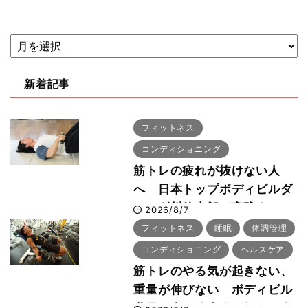
新着記事
フィットネス
コンディショニング
筋トレの疲れが抜けない人
へ 日本トップボディビルダ
ー・刈川啓志郎が実践する
2026/8/7
「回復習慣」
フィットネス
睡眠
体調管理
コンディショニング
ヘルスケア
筋トレのやる気が起きない、
重量が伸びない ボディビル