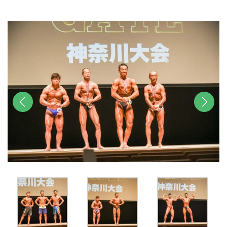
u
t
e
前へ
次へ