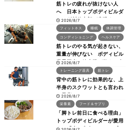
筋トレの疲れが抜けない人
へ 日本トップボディビルダ
ー・刈川啓志郎が実践する
2026/8/7
「回復習慣」
フィットネス
睡眠
体調管理
コンディショニング
ヘルスケア
筋トレのやる気が起きない、
重量が伸びない ボディビル
世界王者・鈴木雅が教える食
2026/8/7
事・睡眠・呼吸の整え方
トレーニング器具
筋トレ
背中の筋トレに効果的な、上
半身のスクワットとも言われ
た最高マシン“ノーチラス・
2026/8/7
プルオーバーマシン”とは？
栄養素
フード＆サプリ
「脚トレ前日に食べる理由」
トップボディビルダーが愛用
する「米＋牛肉」のシンプル
2026/8/7