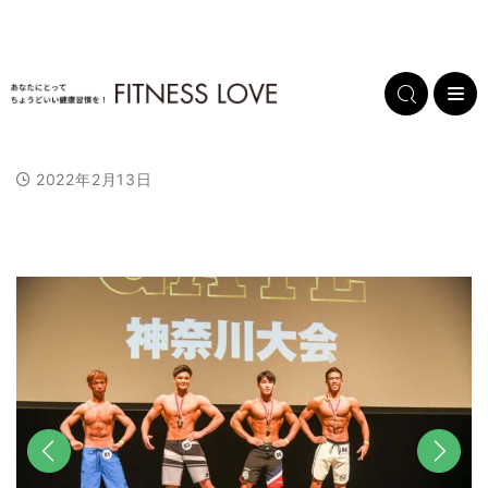
2022年2月13日
L
/
U
o
n
a
m
d
u
e
t
d
e
:
1
0
0
.
0
0
%
前へ
次へ