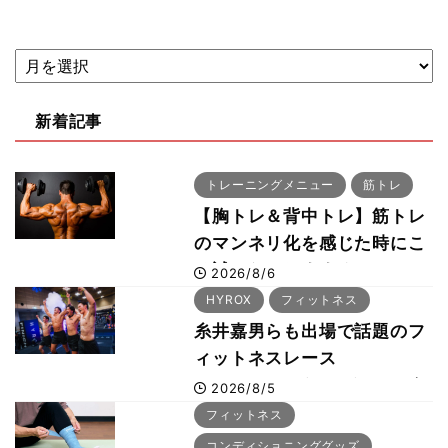
新着記事
トレーニングメニュー
筋トレ
【胸トレ＆背中トレ】筋トレ
のマンネリ化を感じた時にこ
そ試したいおすすめメニュー
2026/8/6
「拮抗筋スーパーセット法」
HYROX
フィットネス
糸井嘉男らも出場で話題のフ
ィットネスレース
HYROX（ハイロックス）が
2026/8/5
幕張メッセで8月6日から開
フィットネス
幕 約1万2,000人が集結
コンディショニンググッズ