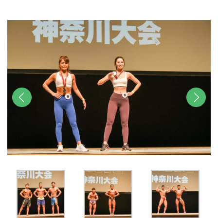
u
t
e
前へ
次へ