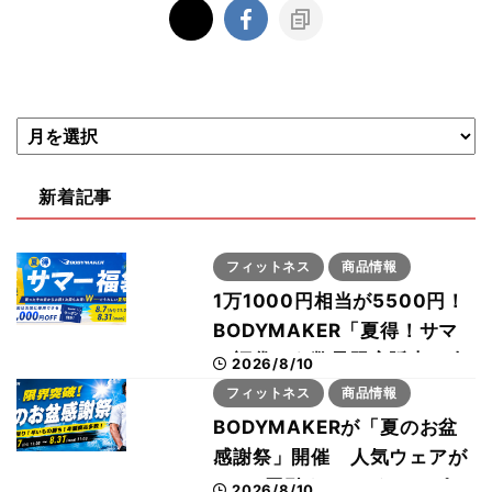
新着記事
フィットネス
商品情報
1万1000円相当が5500円！
BODYMAKER「夏得！サマ
ー福袋」を数量限定販売 次
2026/8/10
回使える1000円OFFクーポ
フィットネス
商品情報
ンも
BODYMAKERが「夏のお盆
感謝祭」開催 人気ウェアが
1000円引き、UVクールポン
2026/8/10