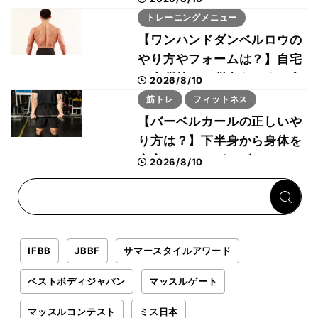
チョは半額の990円に
トレーニングメニュー
【ワンハンドダンベルロウの
やり方やフォームは？】自宅
で広背筋など背中をつくる方
2026/8/10
法をボディビル世界王者・鈴
筋トレ
フィットネス
木雅選手が解説
【バーベルカールの正しいや
り方は？】下半身から身体を
安定させるのがカギ！
2026/8/10
IFBB
JBBF
サマースタイルアワード
ベストボディジャパン
マッスルゲート
マッスルコンテスト
ミス日本