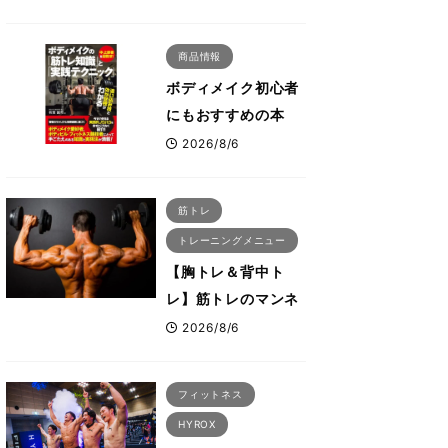
解説！「なかなか大
きくならない肩の鍛
商品情報
え方」前編
ボディメイク初心者
にもおすすめの本
『ボディメイクの筋
2026/8/6
トレ知識と実践テク
ニック』
筋トレ
トレーニングメニュー
【胸トレ＆背中ト
レ】筋トレのマンネ
リ化を感じた時にこ
2026/8/6
そ試したいおすすめ
メニュー「拮抗筋ス
フィットネス
ーパーセット法」
HYROX