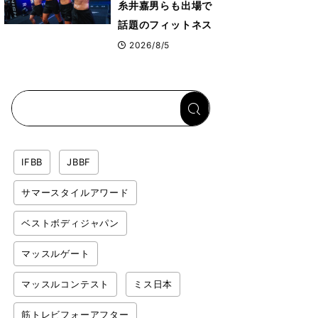
糸井嘉男らも出場で
話題のフィットネス
レースHYROX（ハ
2026/8/5
イロックス）が幕張
メッセで8月6日から
開幕 約1万2,000
人が集結
IFBB
JBBF
サマースタイルアワード
ベストボディジャパン
マッスルゲート
マッスルコンテスト
ミス日本
筋トレビフォーアフター