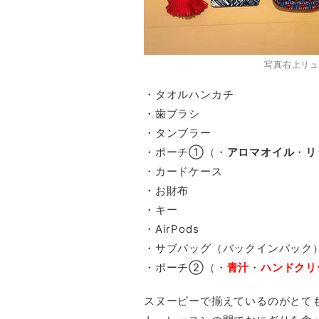
写真右上リュ
・タオルハンカチ
・歯ブラシ
・タンブラー
・ポーチ①（・
アロマオイル
・
リ
・カードケース
・お財布
・キー
・AirPods
・サブバッグ（バックインバック
・ポーチ②（・
青汁
・
ハンドクリ
スヌーピーで揃えているのがとて