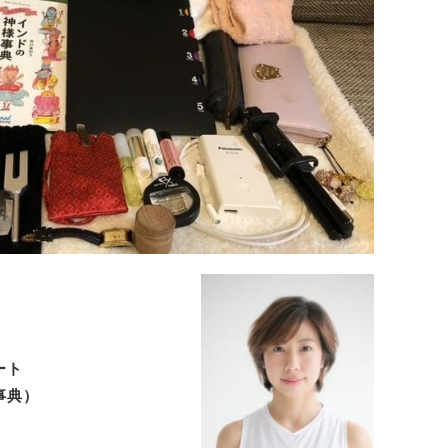
ート
事典）