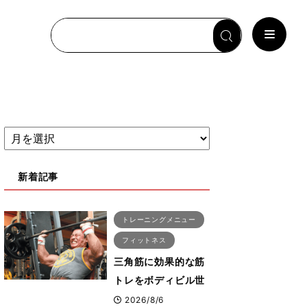
新着記事
トレーニングメニュー
フィットネス
三角筋に効果的な筋
トレをボディビル世
界王者鈴木雅選手が
2026/8/6