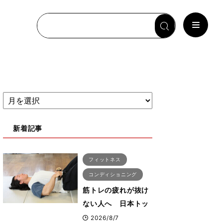
新着記事
フィットネス
コンディショニング
筋トレの疲れが抜け
ない人へ 日本トッ
プボディビルダー・
2026/8/7