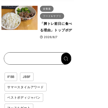
ス・プルオーバーマ
栄養素
シン”とは？
フード＆サプリ
「脚トレ前日に食べ
る理由」トップボデ
ィビルダーが愛用す
2026/8/7
る「米＋牛肉」のシ
ンプル回復メシと
は？
IFBB
JBBF
サマースタイルアワード
ベストボディジャパン
マッスルゲート