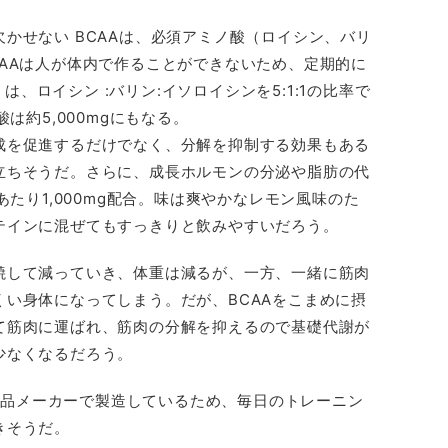
かせない BCAAは、必須アミノ酸（ロイシン、バリ
AAは人が体内で作ることができないため、定期的に
 は、ロイシン :バリン:イソロイシンを5:1:1の比率で
は約5,000mgにもなる。
成を促進するだけでなく、分解を抑制する効果もある
立ちそうだ。さらに、成長ホルモンの分泌や脂肪の代
あたり1,000mg配合。味は爽やかなレモン風味のた
テインに混ぜてもすっきりと飲みやすいだろう。
焼して減っていき、体重は減るが、一方、一緒に筋肉
い身体になってしまう。だが、BCAAをこまめに摂
て筋肉に運ばれ、筋肉の分解を抑えるので基礎代謝が
少なくなるだろう。
大手食品メーカーで製造しているため、毎日のトレーニン
きそうだ。