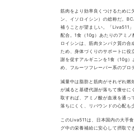
筋肉をより効率良くつけるために欠
ン、イソロイシン）の総称だ。BC
補うことが望ましい。「Liva511」
配合。1食（10g）あたりのアミノ酸
ロイシンは、筋肉タンパク質の合
ため、身体づくりのサポートに役
謝を促すアルギニンを1食（10g）
め、フルーツフレーバー系のプロ
減量中は脂肪と筋肉がそれぞれ燃
が減ると基礎代謝が落ちて痩せにく
取すれば、アミノ酸が血液を通っ
落ちにくく、リバウンドの心配も
このLiva511は、日本国内の
グ中の栄養補給に安心して摂取で