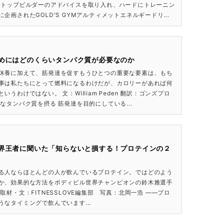
るトップビルダーのアドバイスを取り入れ、ハードにトレーニン
企画されたGOLD'S GYMアルティメットエネルギードリ...
めにはどのくらいタンパク質が必要なのか
休養に加えて、筋発達を促すもうひとつの重要な要素は、もち
事は私たちにとって燃料になるわけだが、カロリーがあれば何
いうわけではない。 文：William Peden 翻訳：ゴンズプロ
なタンパク質を摂る 筋発達を目的にしている...
界王者に聞いた「知らないと損する！プロテインの２
る人ならほとんどの人が飲んでいるプロテイン。ではどのよう
か、効果的な方法をボディビル世界チャンピオンの鈴木雅選手
取材・文：FITNESSLOVE編集部 写真：北岡一浩 ——プロ
うなタイミングで飲んでいます...