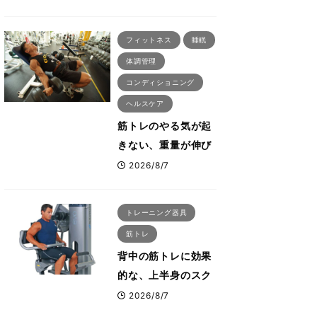
刈川啓志郎が実践す
る「回復習慣」
フィットネス
睡眠
体調管理
コンディショニング
ヘルスケア
筋トレのやる気が起
きない、重量が伸び
ない ボディビル世
2026/8/7
界王者・鈴木雅が教
える食事・睡眠・呼
トレーニング器具
吸の整え方
筋トレ
背中の筋トレに効果
的な、上半身のスク
ワットとも言われた
2026/8/7
最高マシン“ノーチラ