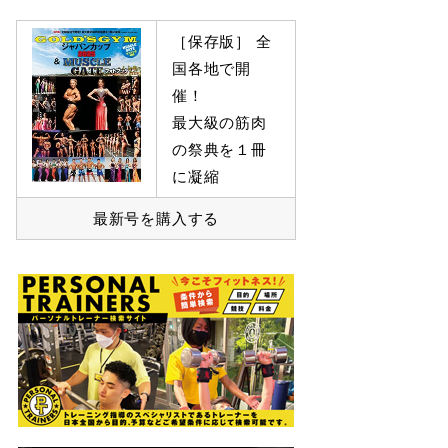
［保存版］ 全
国各地で開
催！
最大級の筋肉
の祭典を１冊
に凝縮
最新号を購入する