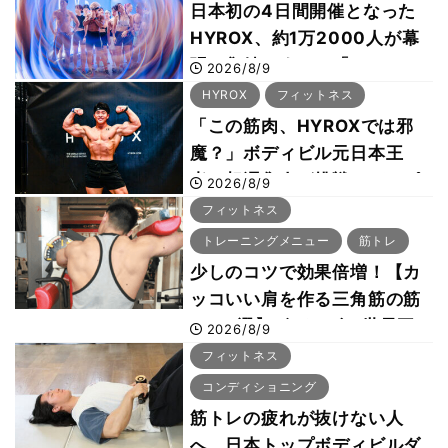
日本初の4日間開催となった
HYROX、約1万2000人が幕
張に集結 すでに「2028、
2026/8/9
29年の大会も準備」
HYROX
フィットネス
「この筋肉、HYROXでは邪
魔？」ボディビル元日本王
者・相澤隼人が挑戦 バーピ
2026/8/9
ーでは驚異の種目2位
フィットネス
トレーニングメニュー
筋トレ
少しのコツで効果倍増！【カ
ッコいい肩を作る三角筋の筋
トレ6選】ボディビル世界王
2026/8/9
者が解説！
フィットネス
コンディショニング
筋トレの疲れが抜けない人
へ 日本トップボディビルダ