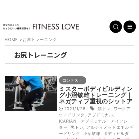
HOME
>
お尻トレーニング
お尻トレーニング
コンテスト
ミスターボディビルディン
グ小沼敏雄トレーニング｜
ネガティブ重視のシットア
ップ
2021/1/26
筋トレ
,
ワークア
ウトドリンク
,
アブドミナル
,
ICARIAN アブドミナル アイソレー
ター
,
尻トレ
,
アルティメットエネルギ
ードリンク
,
小沼敏雄
,
ボディビルダ