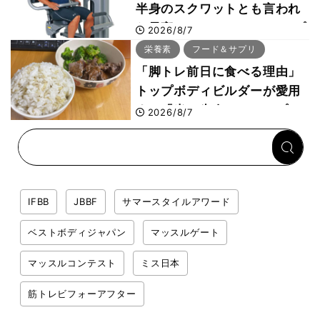
半身のスクワットとも言われ
た最高マシン“ノーチラス・プ
2026/8/7
ルオーバーマシン”とは？
栄養素
フード＆サプリ
「脚トレ前日に食べる理由」
トップボディビルダーが愛用
する「米＋牛肉」のシンプル
2026/8/7
回復メシとは？
IFBB
JBBF
サマースタイルアワード
ベストボディジャパン
マッスルゲート
マッスルコンテスト
ミス日本
筋トレビフォーアフター