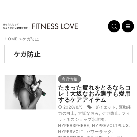
HOME
>
ケガ防止
ケガ防止
商品情報
たまった疲れをとるならコ
レ！大坂なおみ選手も愛用
するケアアイテム
2020/8/5
ダイエット
,
運動能
力の向上
,
大坂なおみ
,
ケガ防止
,
フィ
ットネスショップ水道橋
,
HYPERSPHERE
,
HYPREVOLTPLUS
,
HYPERVOLT
,
パワーラック
,