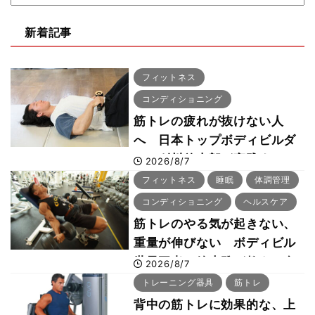
新着記事
フィットネス
コンディショニング
筋トレの疲れが抜けない人
へ 日本トップボディビルダ
ー・刈川啓志郎が実践する
2026/8/7
「回復習慣」
フィットネス
睡眠
体調管理
コンディショニング
ヘルスケア
筋トレのやる気が起きない、
重量が伸びない ボディビル
世界王者・鈴木雅が教える食
2026/8/7
事・睡眠・呼吸の整え方
トレーニング器具
筋トレ
背中の筋トレに効果的な、上