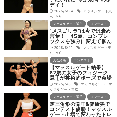
ディ！
2025/5/24
マッスルゲート東
京
,
MG
マッスルゲート選手
コンテスト
“メスゴリラ”は今では褒め
言葉！ 45歳、コンプレ
ックスを強みに変えて掴ん
だ優勝
2025/5/21
マッスルゲート東
京
,
MG
大会結果
コンテスト
【マッスルゲート結果】
62歳の女子のフィジーク
選手が芸術的ポーズで会場
を沸かす！＝4.26マッス
2025/5/8
マッスルゲート
,
マ
ルゲート東京大会
ッスルゲート東京
マッスルゲート選手
コンテスト
逆三角形の背中&健康美で
コンテスト優勝！マッスル
ゲート出場で変わったトレ