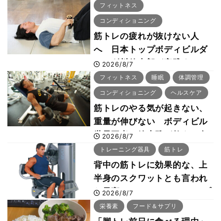
フィットネス
コンディショニング
筋トレの疲れが抜けない人
へ 日本トップボディビルダ
ー・刈川啓志郎が実践する
2026/8/7
「回復習慣」
フィットネス
睡眠
体調管理
コンディショニング
ヘルスケア
筋トレのやる気が起きない、
重量が伸びない ボディビル
世界王者・鈴木雅が教える食
2026/8/7
事・睡眠・呼吸の整え方
トレーニング器具
筋トレ
背中の筋トレに効果的な、上
半身のスクワットとも言われ
た最高マシン“ノーチラス・プ
2026/8/7
ルオーバーマシン”とは？
栄養素
フード＆サプリ