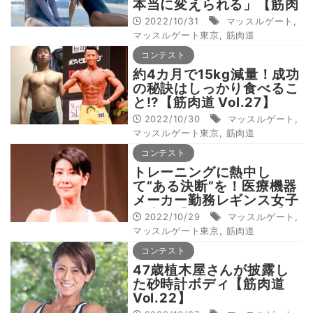
本当に変えられる」【筋肉
道 Vol.29】
2022/10/31
マッスルゲート
,
マッスルゲート東京
,
筋肉道
コンテスト
約4カ月で15kg減量！成功
の秘訣はしっかり食べるこ
と!?【筋肉道 Vol.27】
2022/10/30
マッスルゲート
,
マッスルゲート東京
,
筋肉道
コンテスト
トレーニングに熱中し
て“ある決断”を！医療機器
メーカー勤務レギンス女子
の歩み【筋肉道 Vol.25】
2022/10/29
マッスルゲート
,
マッスルゲート東京
,
筋肉道
コンテスト
47歳植木屋さんが披露し
た砂時計ボディ【筋肉道
Vol.22】