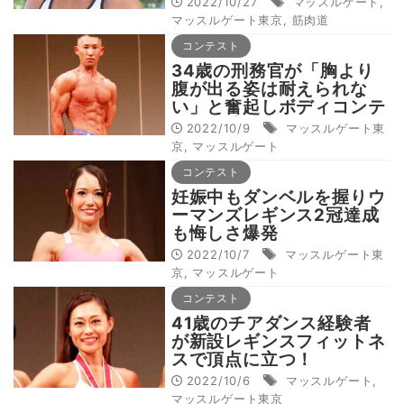
2022/10/27
マッスルゲート
,
マッスルゲート東京
,
筋肉道
コンテスト
34歳の刑務官が「胸より
腹が出る姿は耐えられな
い」と奮起しボディコンテ
スト優勝
2022/10/9
マッスルゲート東
京
,
マッスルゲート
コンテスト
妊娠中もダンベルを握りウ
ーマンズレギンス2冠達成
も悔しさ爆発
2022/10/7
マッスルゲート東
京
,
マッスルゲート
コンテスト
41歳のチアダンス経験者
が新設レギンスフィットネ
スで頂点に立つ！
2022/10/6
マッスルゲート
,
マッスルゲート東京