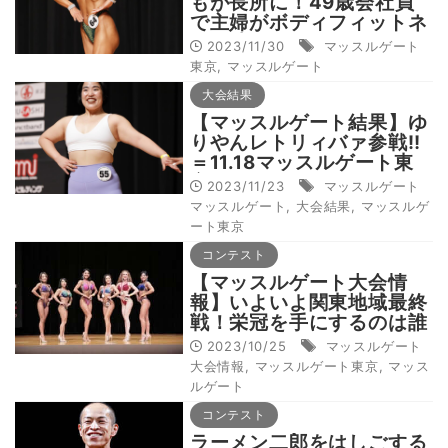
もが長所に！49歳会社員
で主婦がボディフィットネ
ス優勝
2023/11/30
マッスルゲート
東京
,
マッスルゲート
大会結果
【マッスルゲート結果】ゆ
りやんレトリィバァ参戦‼︎
＝11.18マッスルゲート東
京
2023/11/23
マッスルゲート
マッスルゲート
,
大会結果
,
マッスルゲ
ート東京
コンテスト
【マッスルゲート大会情
報】いよいよ関東地域最終
戦！栄冠を手にするのは誰
だ＝11月18日マッスルゲー
2023/10/25
マッスルゲート
ト東京大会
大会情報
,
マッスルゲート東京
,
マッス
ルゲート
コンテスト
ラーメン二郎をはしごする