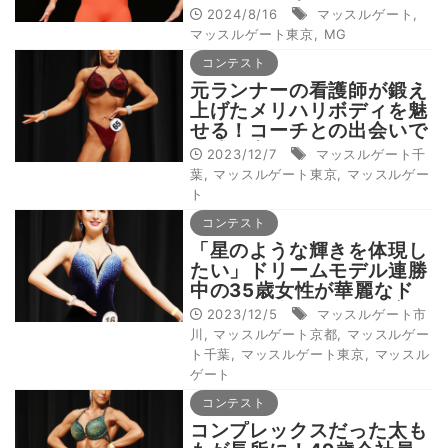
ーニング人生
2024/8/16
マッスルゲート
,
マッスルゲート東京
,
MG
コンテスト
元ランナーの看護師が鍛え
上げたメリハリボディを魅
せる！コーチとの出会いで
急成長中
2023/12/7
マッスルゲート千
葉
,
マッスルゲート東京
,
マッスルゲー
ト
コンテスト
「星のような輝きを体現し
たい」ドリームモデル連勝
中の35歳女性が華麗なド
レス姿を披露！全てを注
2023/12/5
マッスルゲート市
ぎ、全国大会へ挑む
川
,
マッスルゲート京都
,
マッスルゲー
ト千葉
,
マッスルゲート東京
,
マッスル
ゲート
コンテスト
コンプレックスだった太も