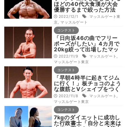
ほどの40代大食漢が大会
優勝するまで絞った方法
2022/12/1
マッスルゲート東
京
,
マッスルゲート
コンテスト
「日向坂46の曲でフリー
ポーズがしたい」4カ月で
20kg絞って出場したマッ
スルゲートの舞台で見事優
2022/11/9
マッスルゲート
,
勝
マッスルゲート東京
コンテスト
「早朝4時半に起きてジム
に行く！」板チョコのよう
な腹筋とVシェイプをつく
りあげる会社員
2022/11/8
マッスルゲート
,
マッスルゲート東京
コンテスト
7kgのダイエットに成功し
た行政書士「自分と未来は