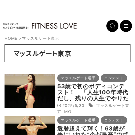
HOME
>
マッスルゲート東京
マッスルゲート東京
マッスルゲート選手
コンテスト
53歳で初のボディコンテ
スト！ 「人生100年時代
だし、残りの人生でやりた
いことを100個挑戦」のひ
2025/5/30
マッスルゲート東
とつを達成
京
,
MG
マッスルゲート選手
コンテスト
還暦超えて輝く！63歳が
手にいれた“今が最高”のボ