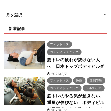
新着記事
フィットネス
コンディショニング
筋トレの疲れが抜けない人
へ 日本トップボディビルダ
ー・刈川啓志郎が実践する
2026/8/7
「回復習慣」
フィットネス
睡眠
体調管理
コンディショニング
ヘルスケア
筋トレのやる気が起きない、
重量が伸びない ボディビル
世界王者・鈴木雅が教える食
2026/8/7