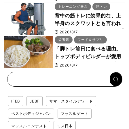
事・睡眠・呼吸の整え方
トレーニング器具
筋トレ
背中の筋トレに効果的な、上
半身のスクワットとも言われ
た最高マシン“ノーチラス・プ
2026/8/7
ルオーバーマシン”とは？
栄養素
フード＆サプリ
「脚トレ前日に食べる理由」
トップボディビルダーが愛用
する「米＋牛肉」のシンプル
2026/8/7
回復メシとは？
IFBB
JBBF
サマースタイルアワード
ベストボディジャパン
マッスルゲート
マッスルコンテスト
ミス日本