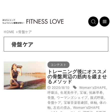
HOME
>
骨盤ケア
骨盤ケア
コンテスト
トレーニング後にオススメ
の骨盤周辺の筋肉を緩ませ
るメソッド
2020/8/10
Woman'sSHAPE
,
呼吸法
,
生尾美作子
,
宝塚
,
拓麻早希
,
骨盤
,
ウーマンズシェイプ
,
腹式呼吸
,
骨盤ケア
,
宝塚音楽歌劇団
,
体軸
,
体の
軸
,
左右の歪み
,
Woman'sSHAPE