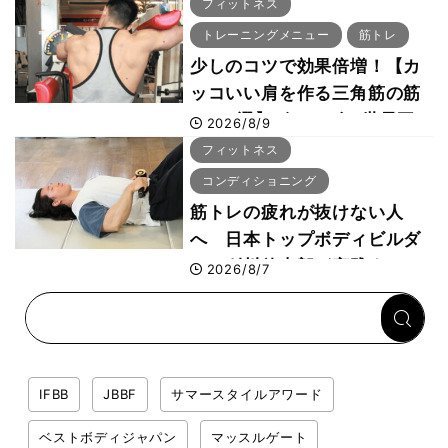
ーでは驚異の種目2位
フィットネス
トレーニングメニュー
筋トレ
少しのコツで効果倍増！【カ
ッコいい肩を作る三角筋の筋
トレ6選】ボディビル世界王
2026/8/9
者が解説！
フィットネス
コンディショニング
筋トレの疲れが抜けない人
へ 日本トップボディビルダ
ー・刈川啓志郎が実践する
2026/8/7
「回復習慣」
IFBB
JBBF
サマースタイルアワード
ベストボディジャパン
マッスルゲート