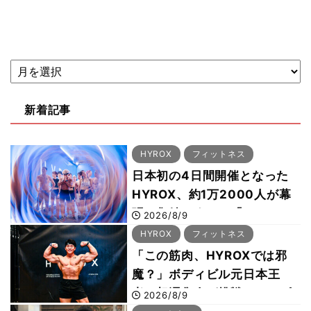
新着記事
HYROX
フィットネス
日本初の4日間開催となった
HYROX、約1万2000人が幕
張に集結 すでに「2028、
2026/8/9
29年の大会も準備」
HYROX
フィットネス
「この筋肉、HYROXでは邪
魔？」ボディビル元日本王
者・相澤隼人が挑戦 バーピ
2026/8/9