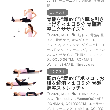
vol.14
,
チューニング
,
調整法
,
骨盤調
整
コンテスト
骨盤を”締めて”内臓を引き
上げる＜１日５分 骨盤調
整エクササイズ＞
2020/6/21
筋トレ
,
骨盤を整
える
,
骨盤ケア
,
産後ダイエット
,
アイ
アンマン
,
ストレッチ
,
ダイエット
,
ゴ
ールドジム
,
トレーニング
,
フィットネ
ス
,
エクササイズ
,
THINKフィットネ
ス
,
GOLD'SGYM
,
IRONMAN
,
Woman'sSHAPE
,
fitnesslove
コンテスト
筋肉を”緩めて”ポッコリお
腹を解消＜１日５分 骨盤
調整ストレッチ＞
2020/6/20
THINKフィット
ネス
,
fitnesslove
,
Woman'sSHAPE
,
IRONMAN
,
GOLD'SGYM
,
エクササイ
ズ
,
トレーニング
,
training
,
GOLD'S