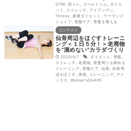
GYM
,
筋トレ
,
ゴールドジム
,
ダイエ
ット
,
ストレッチ
,
アイアンマン
,
fitness
,
産後ダイエット
,
ウーマンズ
シェイプ
,
骨盤ケア
,
骨盤を整える
コンテスト
仙骨周辺をほぐすトレーニ
ング＜１日５分！＞老廃物
を“溜めない”カラダづくり
2020/6/7
ダイエット
,
骨盤
,
ストレッチ
,
老廃物
,
骨盤周りを締める
トレーニング
,
骨盤ケア
,
仙骨
,
仙骨周
辺をほぐす
,
体操
,
トレーニング
,
デト
ックス
,
Woman'sSHAPE