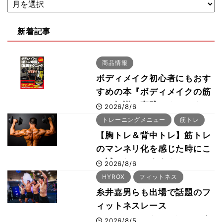
新着記事
商品情報
ボディメイク初心者にもおす
すめの本『ボディメイクの筋
トレ知識と実践テクニック』
2026/8/6
トレーニングメニュー
筋トレ
【胸トレ＆背中トレ】筋トレ
のマンネリ化を感じた時にこ
そ試したいおすすめメニュー
2026/8/6
「拮抗筋スーパーセット法」
HYROX
フィットネス
糸井嘉男らも出場で話題のフ
ィットネスレース
HYROX（ハイロックス）が
2026/8/5