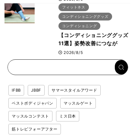
幕張メッセで8月6日から開
フィットネス
幕 約1万2,000人が集結
コンディショニンググッズ
コンディショニング
【コンディショニンググッズ
11選】姿勢改善につなが
る“A-wear（エーウェ
2026/8/5
ア）”など、ボディビル元世
界王者・鈴木雅選手が解説
IFBB
JBBF
サマースタイルアワード
ベストボディジャパン
マッスルゲート
マッスルコンテスト
ミス日本
筋トレビフォーアフター