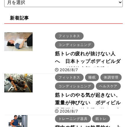
新着記事
フィットネス
コンディショニング
筋トレの疲れが抜けない人
へ 日本トップボディビルダ
ー・刈川啓志郎が実践する
2026/8/7
「回復習慣」
フィットネス
睡眠
体調管理
コンディショニング
ヘルスケア
筋トレのやる気が起きない、
重量が伸びない ボディビル
世界王者・鈴木雅が教える食
2026/8/7
事・睡眠・呼吸の整え方
トレーニング器具
筋トレ