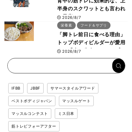
背中の筋トレに効果的な、上
半身のスクワットとも言われ
た最高マシン“ノーチラス・
2026/8/7
プルオーバーマシン”とは？
栄養素
フード＆サプリ
「脚トレ前日に食べる理由」
トップボディビルダーが愛用
する「米＋牛肉」のシンプル
2026/8/7
回復メシとは？
IFBB
JBBF
サマースタイルアワード
ベストボディジャパン
マッスルゲート
マッスルコンテスト
ミス日本
筋トレビフォーアフター