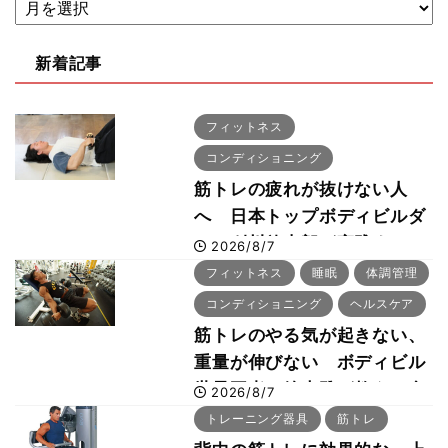
新着記事
フィットネス
コンディショニング
筋トレの疲れが抜けない人
へ 日本トップボディビルダ
ー・刈川啓志郎が実践する
2026/8/7
「回復習慣」
フィットネス
睡眠
体調管理
コンディショニング
ヘルスケア
筋トレのやる気が起きない、
重量が伸びない ボディビル
世界王者・鈴木雅が教える食
2026/8/7
事・睡眠・呼吸の整え方
トレーニング器具
筋トレ