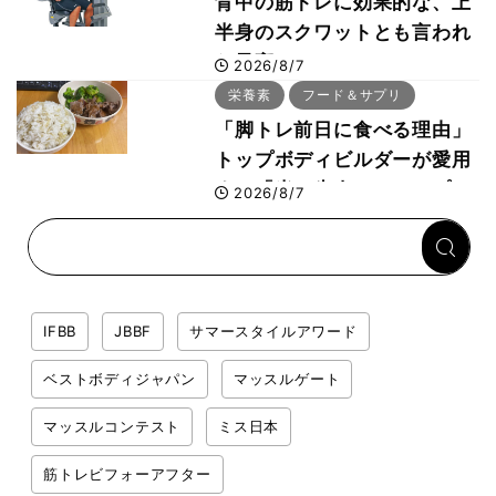
背中の筋トレに効果的な、上
半身のスクワットとも言われ
た最高マシン“ノーチラス・
2026/8/7
プルオーバーマシン”とは？
栄養素
フード＆サプリ
「脚トレ前日に食べる理由」
トップボディビルダーが愛用
する「米＋牛肉」のシンプル
2026/8/7
回復メシとは？
IFBB
JBBF
サマースタイルアワード
ベストボディジャパン
マッスルゲート
マッスルコンテスト
ミス日本
筋トレビフォーアフター