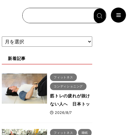
新着記事
フィットネス
コンディショニング
筋トレの疲れが抜け
ない人へ 日本トッ
プボディビルダー・
2026/8/7
刈川啓志郎が実践す
る「回復習慣」
フィットネス
睡眠