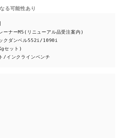
となる可能性あり
】
ーナーM5(リニューアル品受注案内)

ダンベル552i/1090i

gセット)

ト/インクラインベンチ