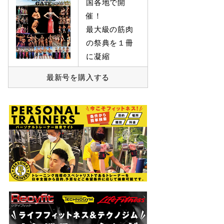
国各地で開
催！
最大級の筋肉
の祭典を１冊
に凝縮
最新号を購入する