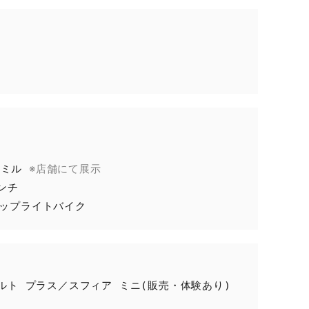
　　　　

※店舗にて展示
ドミル 
チ

 アップライトバイク
ルト プラス／スフィア ミニ(販売・体験あり)