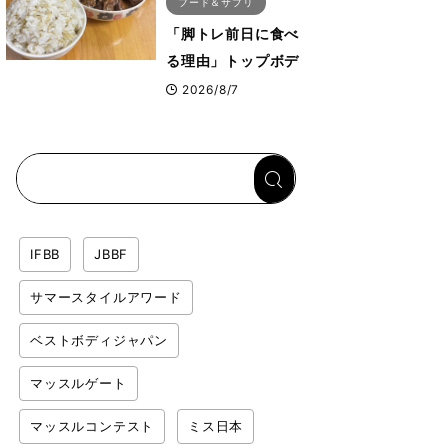
フード＆サプリ
「脚トレ前日に食べ
る理由」トップボデ
ィビルダーが愛用す
2026/8/7
る「米＋牛肉」のシ
ンプル回復メシと
は？
IFBB
JBBF
サマースタイルアワード
ベストボディジャパン
マッスルゲート
マッスルコンテスト
ミス日本