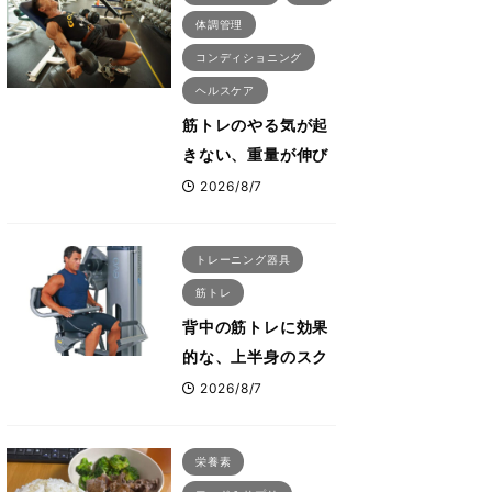
体調管理
コンディショニング
ヘルスケア
筋トレのやる気が起
きない、重量が伸び
ない ボディビル世
2026/8/7
界王者・鈴木雅が教
える食事・睡眠・呼
トレーニング器具
吸の整え方
筋トレ
背中の筋トレに効果
的な、上半身のスク
ワットとも言われた
2026/8/7
最高マシン“ノーチラ
ス・プルオーバーマ
栄養素
シン”とは？