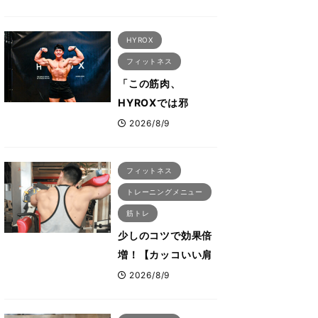
に集結 すでに
「2028、29年の大
HYROX
会も準備」
フィットネス
「この筋肉、
HYROXでは邪
魔？」ボディビル元
2026/8/9
日本王者・相澤隼人
が挑戦 バーピーで
フィットネス
は驚異の種目2位
トレーニングメニュー
筋トレ
少しのコツで効果倍
増！【カッコいい肩
を作る三角筋の筋ト
2026/8/9
レ6選】ボディビル
世界王者が解説！