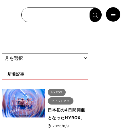
新着記事
HYROX
フィットネス
日本初の4日間開催
となったHYROX、
約1万2000人が幕張
2026/8/9