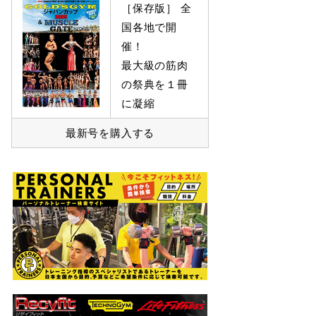
［保存版］ 全
国各地で開
催！
最大級の筋肉
の祭典を１冊
に凝縮
最新号を購入する