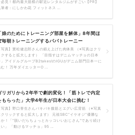
ー必見！都内最大規模の駅近レンタルジムがすごい【PR】
執筆者：にしかわ花 フィットネス ...
「娘のためにトレーニング部屋を解体」8年間ほ
ぼ毎朝トレーニングするパパトレーニー
【写真】實松健志郎さんの鍛え上げた肉体美 （※写真はクリ
ックすると拡大します） 「目指すはデニムマッチョの日本
一」アイドルグループB2takes!のIGUがデニム部門日本一に
む！ 万年ダイエッターO ...
ガリガリから2年半で劇的変化！「筋トレで内定
をもらった」大学4年生が日本大会に挑む！
【写真】野口誉生さんバキバキ腹筋とエグい広背筋 （※写真
はクリックすると拡大します） 元祖SBC“イケオジ”優勝な
るか！「"脱いだらちょっとカッコいいおじさん"であり続け
い」 「動けるマッチョ」95 ...