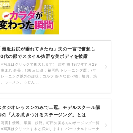
「最近お尻が垂れてきたね」夫の一言で奮起し
40代の部でスタイル抜群な美ボディを披露
（※写真はクリックで拡大します） 居本 梢 1977年11月29
日生まれ 身長：168㎝ 出身：福岡県 トレーニング歴：7年
トレーニング以外の趣味：ゴルフ 好きな食べ物：焼肉、焼
鳥、ラーメン、うどん ...
スタジオレッスンのみで二冠。モデルスクール講
師の「人を惹きつけるステージング」とは
【写真】優雅、華麗、妖艶。町田知美さんのポージング一覧
（※写真はクリックすると拡大します） パーソナルトレーナ