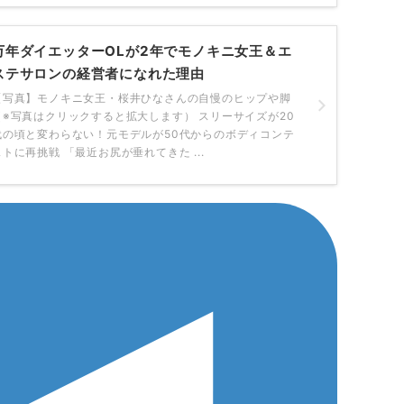
万年ダイエッターOLが2年でモノキニ女王＆エ
ステサロンの経営者になれた理由
【写真】モノキニ女王・桜井ひなさんの自慢のヒップや脚
（※写真はクリックすると拡大します） スリーサイズが20
代の頃と変わらない！元モデルが50代からのボディコンテ
ストに再挑戦 「最近お尻が垂れてきた ...