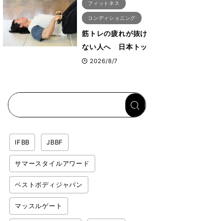
フィットネス
コンディショニング
筋トレの疲れが抜け
ない人へ 日本トッ
プボディビルダー・
2026/8/7
刈川啓志郎が実践す
る「回復習慣」
IFBB
JBBF
サマースタイルアワード
ベストボディジャパン
マッスルゲート