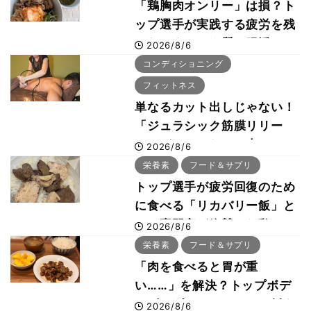
「鶏胸肉オンリー」は損？ト
ップ選手が実践する疲労を残
さないタンパク質＆腸活コン
2026/8/6
ボ
コンディショニング
フィットネス
単なるカット出しじゃない！
「ジュラシック筋膜リリー
ス」が口コミだけで大ヒット
2026/8/6
した納得の理由 木澤大祐が
栄養素
フード＆サプリ
解説
トップ選手が疲労回復のため
に食べる「リカバリー飯」と
は？専門家が絶賛した鶏レバ
2026/8/6
ー活用法
栄養素
フード＆サプリ
「肉を食べると胃が重
い……」を解決？トップボデ
ィビルダーのリカバリー飯を
2026/8/6