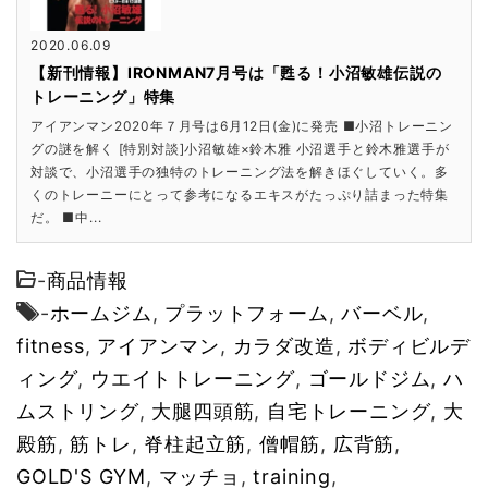
2020.06.09
【新刊情報】IRONMAN7月号は「甦る！小沼敏雄伝説の
トレーニング」特集
アイアンマン2020年７月号は6月12日(金)に発売 ■小沼トレーニン
グの謎を解く [特別対談]小沼敏雄×鈴木雅 小沼選手と鈴木雅選手が
対談で、小沼選手の独特のトレーニング法を解きほぐしていく。多
くのトレーニーにとって参考になるエキスがたっぷり詰まった特集
だ。 ■中...
-
商品情報
-
ホームジム
,
プラットフォーム
,
バーベル
,
fitness
,
アイアンマン
,
カラダ改造
,
ボディビルデ
ィング
,
ウエイトトレーニング
,
ゴールドジム
,
ハ
ムストリング
,
大腿四頭筋
,
自宅トレーニング
,
大
殿筋
,
筋トレ
,
脊柱起立筋
,
僧帽筋
,
広背筋
,
GOLD'S GYM
,
マッチョ
,
training
,