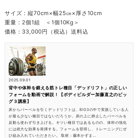
サイズ：縦70cm×幅25㎝×厚さ10cm
重量：2個1組 ＜1個10Kg＞
価格：33,000円（税込）送料込
2025.09.01
背中や体幹を鍛える筋トレ種目「デッドリフト」の正しい
フォームを動画で解説！【ボディビルダー加藤直之のビッ
グ３講座】
床からバーベルを引くデッドリフトは、BIG3の中で実践している人
が最も少ない種目ではないだろうか。床の上に静止したバーベルを
反動も使わず引き上げる。キツい種目ではあるものの、体幹の強化
には絶大な効果を発揮する。フォームを習得し、トレーニングにぜ
ひ組み入れていただきたい。 取材：藤本かずま...