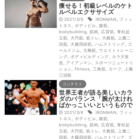
痩せる！初級レベルのケト
ルベルエクササイズ
2021/3/9
IRONMAN
,
フィッ
トネス
,
ボディビル
,
腹筋
,
bodybuilding
,
筋肉
,
広背筋
,
脊柱起
立筋
,
大円筋
,
筋トレ
,
大殿筋
,
上腕二
頭筋
,
大腿四頭筋
,
ハムストリング
,
ゴ
ールドジム
,
大胸筋
,
ウエイトトレーニ
ング
,
ボディビルディング
,
カラダ改
造
,
アイアンマン
,
スポーツニュートリ
ション
,
fitness
,
三角筋
,
カーフ
,
上腕
三頭筋
コンテスト
世界王者が語る美しいカラ
ダのバランス「腕が太けれ
ばかっこいいというもので
はない」
2021/3/6
IRONMAN
,
フィッ
トネス
,
ボディビル
,
腹筋
,
bodybuilding
,
筋肉
,
広背筋
,
脊柱起
立筋
,
大円筋
,
筋トレ
,
大殿筋
,
上腕二
頭筋
,
大腿四頭筋
,
ハムストリング
,
ゴ