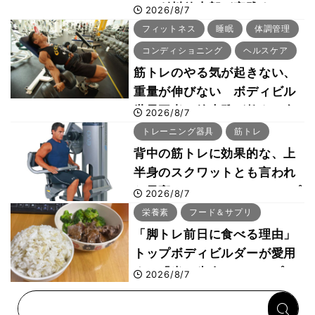
ー・刈川啓志郎が実践する
2026/8/7
「回復習慣」
フィットネス
睡眠
体調管理
コンディショニング
ヘルスケア
筋トレのやる気が起きない、
重量が伸びない ボディビル
世界王者・鈴木雅が教える食
2026/8/7
事・睡眠・呼吸の整え方
トレーニング器具
筋トレ
背中の筋トレに効果的な、上
半身のスクワットとも言われ
た最高マシン“ノーチラス・プ
2026/8/7
ルオーバーマシン”とは？
栄養素
フード＆サプリ
「脚トレ前日に食べる理由」
トップボディビルダーが愛用
する「米＋牛肉」のシンプル
2026/8/7
回復メシとは？