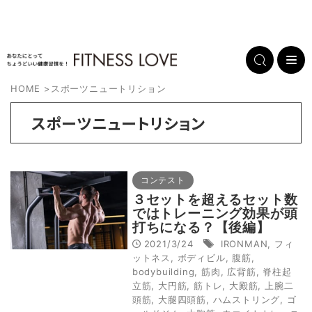
HOME
>
スポーツニュートリション
スポーツニュートリション
コンテスト
３セットを超えるセット数
ではトレーニング効果が頭
打ちになる？【後編】
2021/3/24
IRONMAN
,
フィ
ットネス
,
ボディビル
,
腹筋
,
bodybuilding
,
筋肉
,
広背筋
,
脊柱起
立筋
,
大円筋
,
筋トレ
,
大殿筋
,
上腕二
頭筋
,
大腿四頭筋
,
ハムストリング
,
ゴ