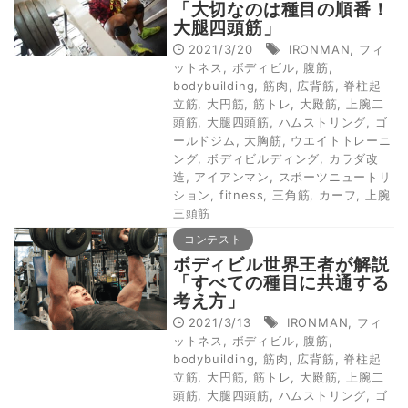
「大切なのは種目の順番！
大腿四頭筋」
2021/3/20
IRONMAN
,
フィ
ットネス
,
ボディビル
,
腹筋
,
bodybuilding
,
筋肉
,
広背筋
,
脊柱起
立筋
,
大円筋
,
筋トレ
,
大殿筋
,
上腕二
頭筋
,
大腿四頭筋
,
ハムストリング
,
ゴ
ールドジム
,
大胸筋
,
ウエイトトレーニ
ング
,
ボディビルディング
,
カラダ改
造
,
アイアンマン
,
スポーツニュートリ
ション
,
fitness
,
三角筋
,
カーフ
,
上腕
三頭筋
コンテスト
ボディビル世界王者が解説
「すべての種目に共通する
考え方」
2021/3/13
IRONMAN
,
フィ
ットネス
,
ボディビル
,
腹筋
,
bodybuilding
,
筋肉
,
広背筋
,
脊柱起
立筋
,
大円筋
,
筋トレ
,
大殿筋
,
上腕二
頭筋
,
大腿四頭筋
,
ハムストリング
,
ゴ