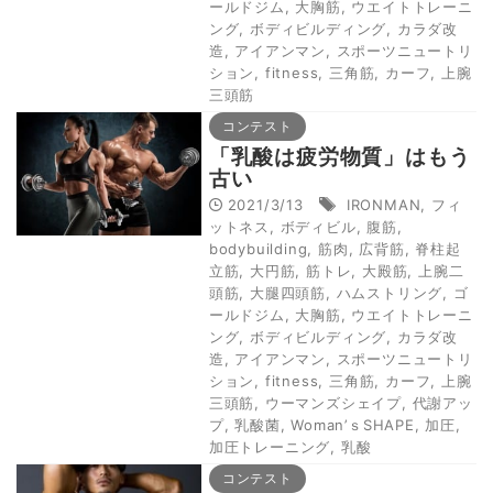
ールドジム
,
大胸筋
,
ウエイトトレーニ
ング
,
ボディビルディング
,
カラダ改
造
,
アイアンマン
,
スポーツニュートリ
ション
,
fitness
,
三角筋
,
カーフ
,
上腕
三頭筋
コンテスト
「乳酸は疲労物質」はもう
古い
2021/3/13
IRONMAN
,
フィ
ットネス
,
ボディビル
,
腹筋
,
bodybuilding
,
筋肉
,
広背筋
,
脊柱起
立筋
,
大円筋
,
筋トレ
,
大殿筋
,
上腕二
頭筋
,
大腿四頭筋
,
ハムストリング
,
ゴ
ールドジム
,
大胸筋
,
ウエイトトレーニ
ング
,
ボディビルディング
,
カラダ改
造
,
アイアンマン
,
スポーツニュートリ
ション
,
fitness
,
三角筋
,
カーフ
,
上腕
三頭筋
,
ウーマンズシェイプ
,
代謝アッ
プ
,
乳酸菌
,
Woman’ｓSHAPE
,
加圧
,
加圧トレーニング
,
乳酸
コンテスト