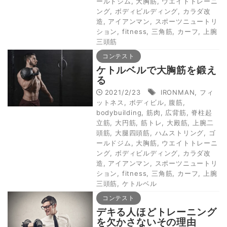
ールドジム
,
大胸筋
,
ウエイトトレーニ
ング
,
ボディビルディング
,
カラダ改
造
,
アイアンマン
,
スポーツニュートリ
ション
,
fitness
,
三角筋
,
カーフ
,
上腕
三頭筋
コンテスト
ケトルベルで大胸筋を鍛え
る
2021/2/23
IRONMAN
,
フィ
ットネス
,
ボディビル
,
腹筋
,
bodybuilding
,
筋肉
,
広背筋
,
脊柱起
立筋
,
大円筋
,
筋トレ
,
大殿筋
,
上腕二
頭筋
,
大腿四頭筋
,
ハムストリング
,
ゴ
ールドジム
,
大胸筋
,
ウエイトトレーニ
ング
,
ボディビルディング
,
カラダ改
造
,
アイアンマン
,
スポーツニュートリ
ション
,
fitness
,
三角筋
,
カーフ
,
上腕
三頭筋
,
ケトルベル
コンテスト
デキる人ほどトレーニング
を欠かさないその理由