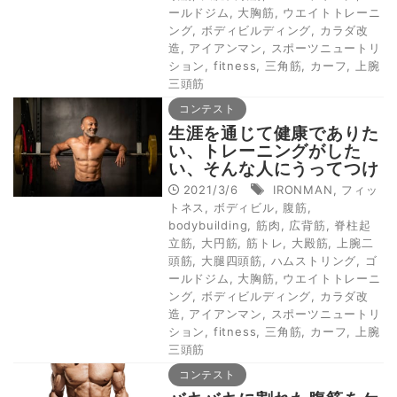
ールドジム
,
大胸筋
,
ウエイトトレーニ
ング
,
ボディビルディング
,
カラダ改
造
,
アイアンマン
,
スポーツニュートリ
ション
,
fitness
,
三角筋
,
カーフ
,
上腕
三頭筋
コンテスト
生涯を通じて健康でありた
い、トレーニングがした
い、そんな人にうってつけ
のメソッド
2021/3/6
IRONMAN
,
フィッ
トネス
,
ボディビル
,
腹筋
,
bodybuilding
,
筋肉
,
広背筋
,
脊柱起
立筋
,
大円筋
,
筋トレ
,
大殿筋
,
上腕二
頭筋
,
大腿四頭筋
,
ハムストリング
,
ゴ
ールドジム
,
大胸筋
,
ウエイトトレーニ
ング
,
ボディビルディング
,
カラダ改
造
,
アイアンマン
,
スポーツニュートリ
ション
,
fitness
,
三角筋
,
カーフ
,
上腕
三頭筋
コンテスト