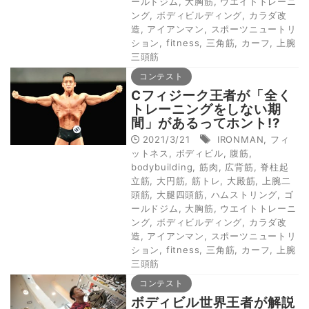
ールドジム
,
大胸筋
,
ウエイトトレーニ
ング
,
ボディビルディング
,
カラダ改
造
,
アイアンマン
,
スポーツニュートリ
ション
,
fitness
,
三角筋
,
カーフ
,
上腕
三頭筋
コンテスト
Cフィジーク王者が「全く
トレーニングをしない期
間」があるってホント!?
2021/3/21
IRONMAN
,
フィ
ットネス
,
ボディビル
,
腹筋
,
bodybuilding
,
筋肉
,
広背筋
,
脊柱起
立筋
,
大円筋
,
筋トレ
,
大殿筋
,
上腕二
頭筋
,
大腿四頭筋
,
ハムストリング
,
ゴ
ールドジム
,
大胸筋
,
ウエイトトレーニ
ング
,
ボディビルディング
,
カラダ改
造
,
アイアンマン
,
スポーツニュートリ
ション
,
fitness
,
三角筋
,
カーフ
,
上腕
三頭筋
コンテスト
ボディビル世界王者が解説