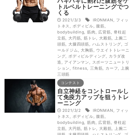
バキバキに割れた腹筋をケ
トルベルトレーニングでつ
くる
2021/3/3
IRONMAN
,
フィッ
トネス
,
ボディビル
,
腹筋
,
bodybuilding
,
筋肉
,
広背筋
,
脊柱起
立筋
,
大円筋
,
筋トレ
,
大殿筋
,
上腕二
頭筋
,
大腿四頭筋
,
ハムストリング
,
ゴ
ールドジム
,
大胸筋
,
ウエイトトレーニ
ング
,
ボディビルディング
,
カラダ改
造
,
アイアンマン
,
スポーツニュートリ
ション
,
fitness
,
三角筋
,
カーフ
,
上腕
三頭筋
コンテスト
自立神経をコントロールし
て免疫力アップを狙うトレ
ーニング
2021/3/2
IRONMAN
,
フィッ
トネス
,
ボディビル
,
腹筋
,
bodybuilding
,
筋肉
,
広背筋
,
脊柱起
立筋
,
大円筋
,
筋トレ
,
大殿筋
,
上腕二
頭筋
,
大腿四頭筋
,
ハムストリング
,
ゴ