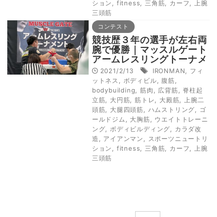
ション
,
fitness
,
三角筋
,
カーフ
,
上腕
三頭筋
コンテスト
競技歴３年の選手が左右両
腕で優勝｜マッスルゲート
アームレスリングトーナメ
ント
2021/2/13
IRONMAN
,
フィ
ットネス
,
ボディビル
,
腹筋
,
bodybuilding
,
筋肉
,
広背筋
,
脊柱起
立筋
,
大円筋
,
筋トレ
,
大殿筋
,
上腕二
頭筋
,
大腿四頭筋
,
ハムストリング
,
ゴ
ールドジム
,
大胸筋
,
ウエイトトレーニ
ング
,
ボディビルディング
,
カラダ改
造
,
アイアンマン
,
スポーツニュートリ
ション
,
fitness
,
三角筋
,
カーフ
,
上腕
三頭筋