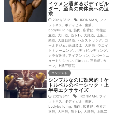
イケメン過ぎるボディビル
ダー、至高の肉体美への追
求
2021/3/12
IRONMAN
,
フィ
ットネス
,
ボディビル
,
腹筋
,
bodybuilding
,
筋肉
,
広背筋
,
脊柱起
立筋
,
大円筋
,
筋トレ
,
大殿筋
,
上腕二
頭筋
,
大腿四頭筋
,
ハムストリング
,
ゴ
ールドジム
,
嶋田慶太
,
大胸筋
,
ウエイ
トトレーニング
,
ボディビルディング
,
カラダ改造
,
アイアンマン
,
スポーツニ
ュートリション
,
fitness
,
三角筋
,
カ
ーフ
,
上腕三頭筋
コンテスト
シンプルなのに効果的！ケ
トルベルのベーシック・上
半身エクササイズ
2021/3/11
IRONMAN
,
フィ
ットネス
,
ボディビル
,
腹筋
,
bodybuilding
,
筋肉
,
広背筋
,
脊柱起
立筋
,
大円筋
,
筋トレ
,
大殿筋
,
上腕二