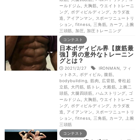
ールドジム
,
大胸筋
,
ウエイトトレーニ
ング
,
ボディビルディング
,
カラダ改
造
,
アイアンマン
,
スポーツニュートリ
ション
,
fitness
,
三角筋
,
カーフ
,
上腕
三頭筋
,
加圧
,
加圧トレーニング
コンテスト
日本ボディビル界【腹筋最
強】男の意外なトレーニン
グとは？
2021/2/27
IRONMAN
,
フィ
ットネス
,
ボディビル
,
腹筋
,
bodybuilding
,
筋肉
,
広背筋
,
脊柱起
立筋
,
大円筋
,
筋トレ
,
大殿筋
,
上腕二
頭筋
,
大腿四頭筋
,
ハムストリング
,
ゴ
ールドジム
,
大胸筋
,
ウエイトトレーニ
ング
,
ボディビルディング
,
カラダ改
造
,
アイアンマン
,
スポーツニュートリ
ション
,
fitness
,
三角筋
,
カーフ
,
上腕
三頭筋
コンテスト