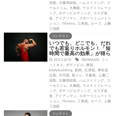
頭筋
,
大腿四頭筋
,
ハムストリング
,
ゴ
ールドジム
,
大胸筋
,
ウエイトトレーニ
ング
,
ボディビルディング
,
カラダ改
造
,
アイアンマン
,
スポーツニュートリ
ション
,
fitness
,
三角筋
,
カーフ
,
上腕
三頭筋
コンテスト
いつでも、どこでも、だれ
でも若返りホルモン！「短
時間で最高の効果」が得ら
れる世界的に注目されてい
2021/3/10
IRONMAN
,
フィ
るトレーニング
ットネス
,
ボディビル
,
腹筋
,
bodybuilding
,
筋肉
,
広背筋
,
脊柱起
立筋
,
大円筋
,
筋トレ
,
大殿筋
,
上腕二
頭筋
,
大腿四頭筋
,
ハムストリング
,
ゴ
ールドジム
,
大胸筋
,
ウエイトトレーニ
ング
,
ボディビルディング
,
カラダ改
造
,
アイアンマン
,
スポーツニュートリ
ション
,
fitness
,
三角筋
,
カーフ
,
上腕
三頭筋
コンテスト