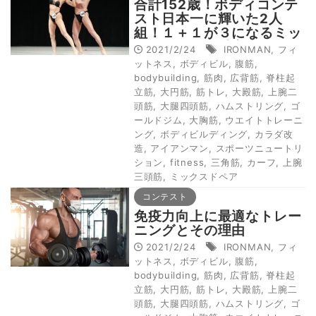
合計152歳！ボディコンテ
スト日本一に輝いた2人
組！１＋１が３になるミッ
クスドペアの魅力
2021/2/24
IRONMAN
,
フィ
ットネス
,
ボディビル
,
腹筋
,
bodybuilding
,
筋肉
,
広背筋
,
脊柱起
立筋
,
大円筋
,
筋トレ
,
大殿筋
,
上腕二
頭筋
,
大腿四頭筋
,
ハムストリング
,
ゴ
ールドジム
,
大胸筋
,
ウエイトトレーニ
ング
,
ボディビルディング
,
カラダ改
造
,
アイアンマン
,
スポーツニュートリ
ション
,
fitness
,
三角筋
,
カーフ
,
上腕
三頭筋
,
ミックスドペア
コンテスト
免疫力向上に最適なトレー
ニングとその理由
2021/2/24
IRONMAN
,
フィ
ットネス
,
ボディビル
,
腹筋
,
bodybuilding
,
筋肉
,
広背筋
,
脊柱起
立筋
,
大円筋
,
筋トレ
,
大殿筋
,
上腕二
頭筋
,
大腿四頭筋
,
ハムストリング
,
ゴ