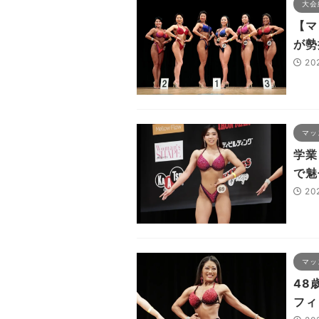
大会
【マ
が勢
20
マッ
学業
で魅
20
マッ
48
フィ