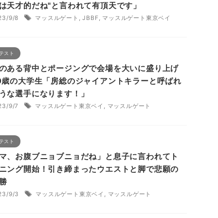
は天才的だね"と言われて有頂天です」
23/9/8
マッスルゲート
,
JBBF
,
マッスルゲート東京ベイ
テスト
のある背中とポージングで会場を大いに盛り上げ
0歳の大学生「房総のジャイアントキラーと呼ばれ
うな選手になります！」
23/9/7
マッスルゲート東京ベイ
,
マッスルゲート
テスト
マ、お腹ブニョブニョだね」と息子に言われてト
ニング開始！引き締まったウエストと脚で悲願の
勝
23/9/3
マッスルゲート東京ベイ
,
マッスルゲート