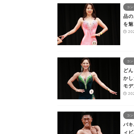
コン
品の
を魅
20
コン
どん
かし
モデ
20
コン
バキ
ィビ