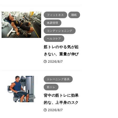
刈川啓志郎が実践す
る「回復習慣」
フィットネス
睡眠
体調管理
コンディショニング
ヘルスケア
筋トレのやる気が起
きない、重量が伸び
ない ボディビル世
2026/8/7
界王者・鈴木雅が教
える食事・睡眠・呼
トレーニング器具
吸の整え方
筋トレ
背中の筋トレに効果
的な、上半身のスク
ワットとも言われた
2026/8/7
最高マシン“ノーチラ