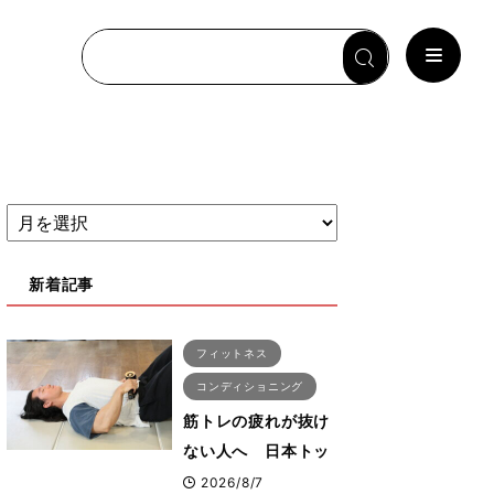
新着記事
フィットネス
コンディショニング
筋トレの疲れが抜け
ない人へ 日本トッ
プボディビルダー・
2026/8/7