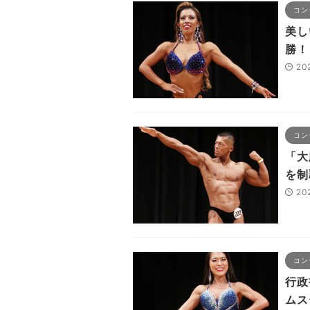
コン
美し
勝！
20
コン
「大
を制
20
コン
行政
ムス