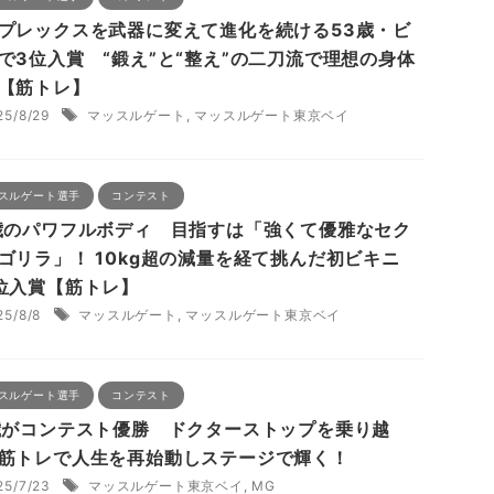
プレックスを武器に変えて進化を続ける53歳・ビ
で3位入賞 “鍛え”と“整え”の二刀流で理想の身体
【筋トレ】
25/8/29
マッスルゲート
,
マッスルゲート東京ベイ
スルゲート選手
コンテスト
歳のパワフルボディ 目指すは「強くて優雅なセク
ゴリラ」！ 10kg超の減量を経て挑んだ初ビキニ
位入賞【筋トレ】
25/8/8
マッスルゲート
,
マッスルゲート東京ベイ
スルゲート選手
コンテスト
歳がコンテスト優勝 ドクターストップを乗り越
筋トレで人生を再始動しステージで輝く！
25/7/23
マッスルゲート東京ベイ
,
MG