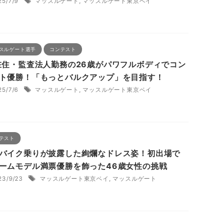
25/7/9
マッスルゲート
,
マッスルゲート東京ベイ
スルゲート選手
コンテスト
在住・監査法人勤務の26歳がパワフルボディでコン
ト優勝！「もっとバルクアップ」を目指す！
25/7/6
マッスルゲート
,
マッスルゲート東京ベイ
テスト
バイク乗りが披露した絢爛なドレス姿！初出場で
ームモデル満票優勝を飾った46歳女性の挑戦
23/9/23
マッスルゲート東京ベイ
,
マッスルゲート