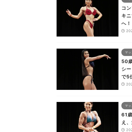
コン
キニ
へ！
20
マッ
50
シー
で5
20
マッ
61
え、
20