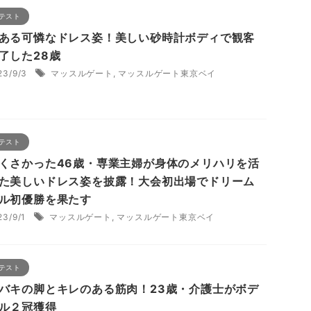
テスト
ある可憐なドレス姿！美しい砂時計ボディで観客
了した28歳
23/9/3
マッスルゲート
,
マッスルゲート東京ベイ
テスト
くさかった46歳・専業主婦が身体のメリハリを活
た美しいドレス姿を披露！大会初出場でドリーム
ル初優勝を果たす
23/9/1
マッスルゲート
,
マッスルゲート東京ベイ
テスト
バキの脚とキレのある筋肉！23歳・介護士がボデ
ル２冠獲得