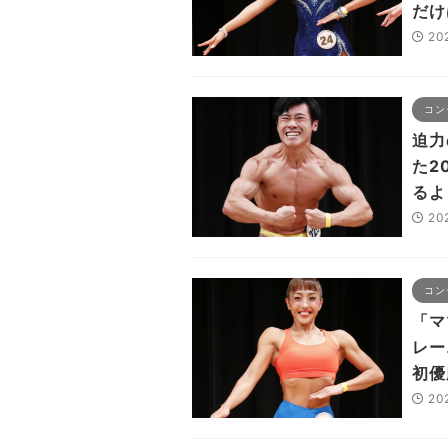
だけ
20
コン
迫力
た2
るよ
20
コン
「マ
レー
初優
20