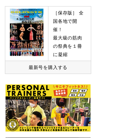
［保存版］ 全
国各地で開
催！
最大級の筋肉
の祭典を１冊
に凝縮
最新号を購入する