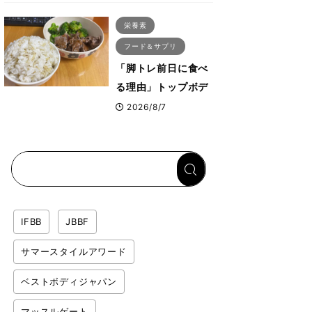
ス・プルオーバーマ
栄養素
シン”とは？
フード＆サプリ
「脚トレ前日に食べ
る理由」トップボデ
ィビルダーが愛用す
2026/8/7
る「米＋牛肉」のシ
ンプル回復メシと
は？
IFBB
JBBF
サマースタイルアワード
ベストボディジャパン
マッスルゲート