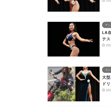
20
マッ
LA
テス
20
コン
大型
ドリ
20