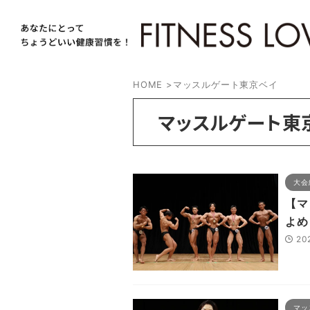
HOME
>
マッスルゲート東京ベイ
マッスルゲート東
大会
【マ
よめ
20
マッ