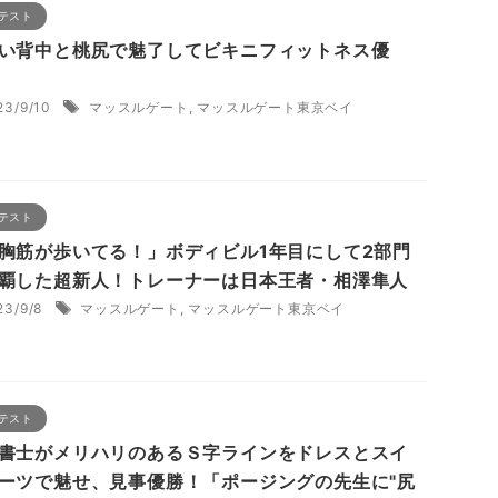
テスト
い背中と桃尻で魅了してビキニフィットネス優
23/9/10
マッスルゲート
,
マッスルゲート東京ベイ
テスト
胸筋が歩いてる！」ボディビル1年目にして2部門
覇した超新人！トレーナーは日本王者・相澤隼人
23/9/8
マッスルゲート
,
マッスルゲート東京ベイ
テスト
書士がメリハリのあるＳ字ラインをドレスとスイ
ーツで魅せ、見事優勝！「ポージングの先生に"尻