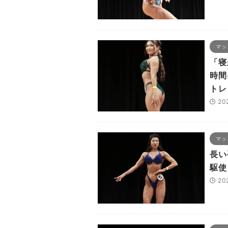
マッ
「寝
時間
トレ
20
マッ
長い
駆使
20