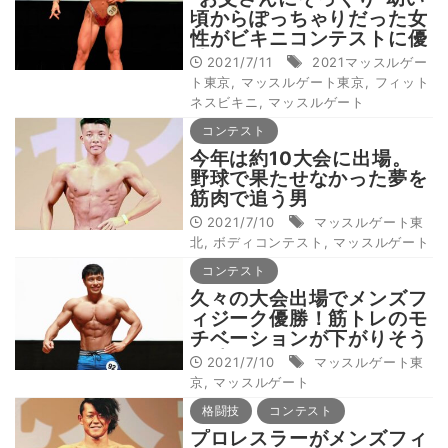
頃からぽっちゃりだった女
性がビキニコンテストに優
勝
2021/7/11
2021マッスルゲー
ト東京
,
マッスルゲート東京
,
フィット
ネスビキニ
,
マッスルゲート
コンテスト
今年は約10大会に出場。
野球で果たせなかった夢を
筋肉で追う男
2021/7/10
マッスルゲート東
北
,
ボディコンテスト
,
マッスルゲート
コンテスト
久々の大会出場でメンズフ
ィジーク優勝！筋トレのモ
チベーションが下がりそう
な時にすることとは？
2021/7/10
マッスルゲート東
京
,
マッスルゲート
格闘技
コンテスト
プロレスラーがメンズフィ