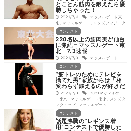
とことん筋肉を鍛えたら優
勝しちゃった！
2021/7/4
マッスルゲート東
京
,
マッスルゲート
,
メンズフィジーク
コンテスト
220名以上の筋肉美が仙台
に集結＝マッスルゲート東
北 7.3速報
2021/7/3
マッスルゲート
コンテスト
“筋トレのためにテレビを
捨てた男”家族からは「相
変わらず鍛えるのが好きだ
な」
2021/7/3
2021マッスルゲー
ト東京
,
マッスルゲート東京
,
メンズタ
ンクトップ
,
マッスルゲート
コンテスト
話題沸騰の“レギンス着
用”コンテストで優勝した