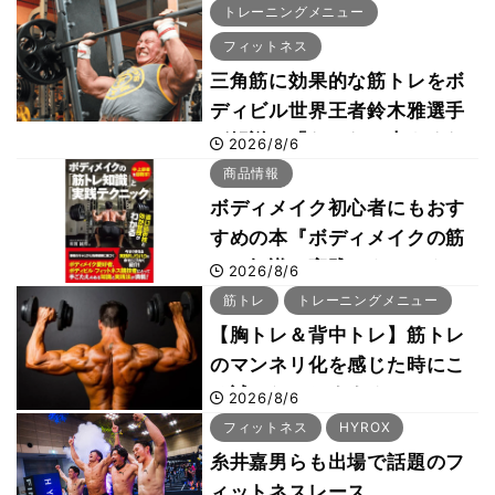
トレーニングメニュー
フィットネス
三角筋に効果的な筋トレをボ
ディビル世界王者鈴木雅選手
が解説！「なかなか大きくな
2026/8/6
らない肩の鍛え方」前編
商品情報
ボディメイク初心者にもおす
すめの本『ボディメイクの筋
トレ知識と実践テクニック』
2026/8/6
筋トレ
トレーニングメニュー
【胸トレ＆背中トレ】筋トレ
のマンネリ化を感じた時にこ
そ試したいおすすめメニュー
2026/8/6
「拮抗筋スーパーセット法」
フィットネス
HYROX
糸井嘉男らも出場で話題のフ
ィットネスレース