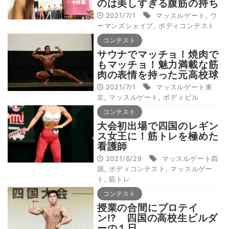
のは美しすぎる腹筋の持ち
主だった
2021/7/1
マッスルゲート
,
ウ
ーマンズシェイプ
,
ボディコンテスト
コンテスト
サウナでマッチョ！焼肉で
もマッチョ！魅力満載な筋
肉の表情を持った元高校球
児
2021/7/1
マッスルゲート東
京
,
マッスルゲート
,
ボディビル
コンテスト
大会初出場で四国のレギン
ス女王に！筋トレを極めた
看護師
2021/6/29
マッスルゲート四
国
,
ボディコンテスト
,
マッスルゲー
ト
,
筋トレ
コンテスト
授業の合間にプロテイ
ン!? 四国の高校生ビルダ
ーの１日