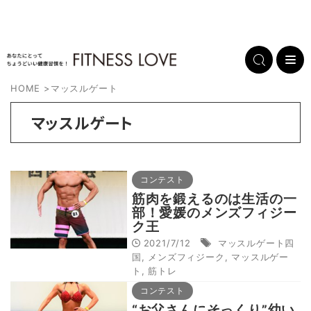
HOME
>
マッスルゲート
マッスルゲート
コンテスト
筋肉を鍛えるのは生活の一
部！愛媛のメンズフィジー
ク王
2021/7/12
マッスルゲート四
国
,
メンズフィジーク
,
マッスルゲー
ト
,
筋トレ
コンテスト
“お父さんにそっくり”幼い