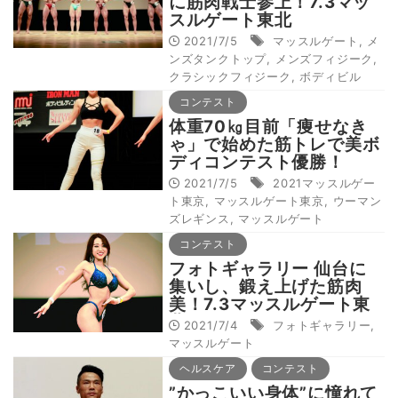
に筋肉戦士参上！7.3マッ
スルゲート東北
2021/7/5
マッスルゲート
,
メ
ンズタンクトップ
,
メンズフィジーク
,
クラシックフィジーク
,
ボディビル
コンテスト
体重70㎏目前「痩せなき
ゃ」で始めた筋トレで美ボ
ディコンテスト優勝！
2021/7/5
2021マッスルゲー
ト東京
,
マッスルゲート東京
,
ウーマン
ズレギンス
,
マッスルゲート
コンテスト
フォトギャラリー 仙台に
集いし、鍛え上げた筋肉
美！7.3マッスルゲート東
北
2021/7/4
フォトギャラリー
,
マッスルゲート
ヘルスケア
コンテスト
”かっこいい身体”に憧れて