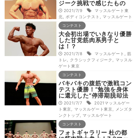
ジーク挑戦で感じたもの
2021/7/9
マッスルゲート東
北
,
ボディコンテスト
,
マッスルゲート
コンテスト
大会初出場でいきなり優勝
した甘党筋肉系男子と
は！？
2021/7/8
マッスルゲート
,
筋
トレ
,
クラシックフィジーク
,
マッスル
ゲート東京
コンテスト
バキバキの腹筋で激戦コン
テスト優勝！“勉強を身体
に還元した”停滞期脱却法
2021/7/7
2021マッスルゲー
ト東京
,
マッスルゲート東京
,
メンズタ
ンクトップ
,
マッスルゲート
コンテスト
フォトギャラリー 杜の都