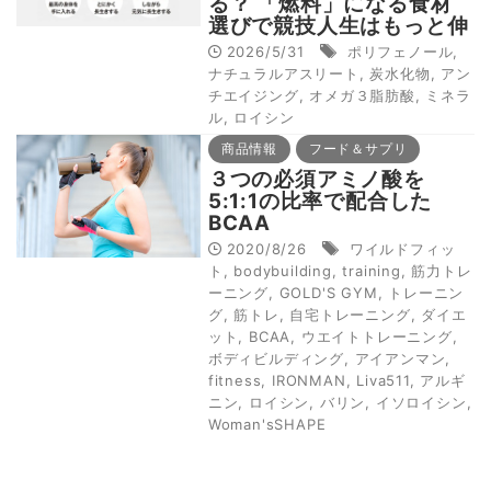
る？ 「燃料」になる食材
選びで競技人生はもっと伸
びる
2026/5/31
ポリフェノール
,
ナチュラルアスリート
,
炭水化物
,
アン
チエイジング
,
オメガ３脂肪酸
,
ミネラ
ル
,
ロイシン
商品情報
フード＆サプリ
３つの必須アミノ酸を
5:1:1の比率で配合した
BCAA
2020/8/26
ワイルドフィッ
ト
,
bodybuilding
,
training
,
筋力トレ
ーニング
,
GOLD'S GYM
,
トレーニン
グ
,
筋トレ
,
自宅トレーニング
,
ダイエ
ット
,
BCAA
,
ウエイトトレーニング
,
ボディビルディング
,
アイアンマン
,
fitness
,
IRONMAN
,
Liva511
,
アルギ
ニン
,
ロイシン
,
バリン
,
イソロイシン
,
Woman'sSHAPE