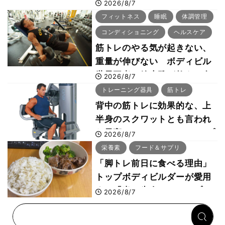
ー・刈川啓志郎が実践する
2026/8/7
「回復習慣」
フィットネス
睡眠
体調管理
コンディショニング
ヘルスケア
筋トレのやる気が起きない、
重量が伸びない ボディビル
世界王者・鈴木雅が教える食
2026/8/7
事・睡眠・呼吸の整え方
トレーニング器具
筋トレ
背中の筋トレに効果的な、上
半身のスクワットとも言われ
た最高マシン“ノーチラス・プ
2026/8/7
ルオーバーマシン”とは？
栄養素
フード＆サプリ
「脚トレ前日に食べる理由」
トップボディビルダーが愛用
する「米＋牛肉」のシンプル
2026/8/7
回復メシとは？