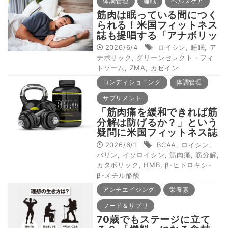
体調管理
睡眠
ヘルスケア
筋肉は眠っている間につく
られる！米国フィットネス
誌も提唱する「アナボリッ
ク睡眠」とは
2026/6/4
ロイシン
,
睡眠
,
ア
ナボリック
,
グリーンセレクト・フィ
トソーム
,
ZMA
,
カゼイン
コンディショニング
体調管理
サプリメント
「筋肉痛を緩和できれば筋
分解は防げるか？」という
疑問に米国フィットネス誌
が回答
2026/6/1
BCAA
,
ロイシン
,
バリン
,
イソロイシン
,
筋肉痛
,
筋分解
,
カタボリック
,
HMB
,
β-ヒドロキシ-
β-メチル酪酸
アンチエイジング
栄養素
フード＆サプリ
70歳でもステージに立て