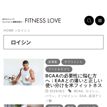
HOME
>
ロイシン
ロイシン
栄養素
サプリメント
フード＆サプリ
BCAAの必要性に悩む方
へ：EAAとの違いと正しい
使い分けを米フィットネス
誌が解説
2026/8/2
BCAA
,
ロイシン
,
バリン
,
イソロイシン
,
EAA
,
必須アミ
ノ酸