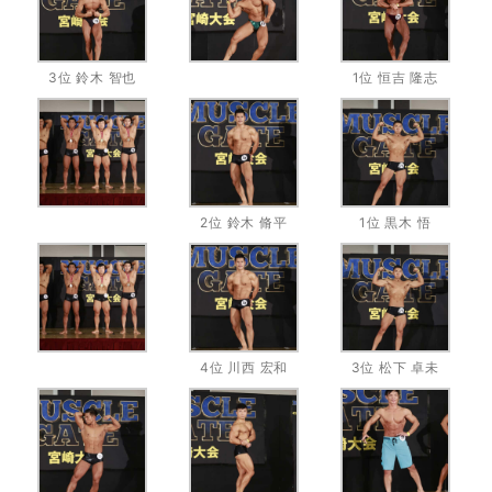
3位 鈴木 智也
1位 恒吉 隆志
2位 鈴木 脩平
1位 黒木 悟
4位 川西 宏和
3位 松下 卓未