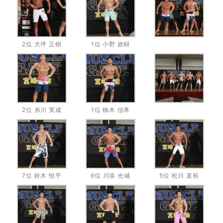
2位 大坪 正樹
1位 小野 政樹
2位 糸川 実成
1位 柚木 信孝
7位 鈴木 恒平
6位 川添 光城
5位 松川 直裕