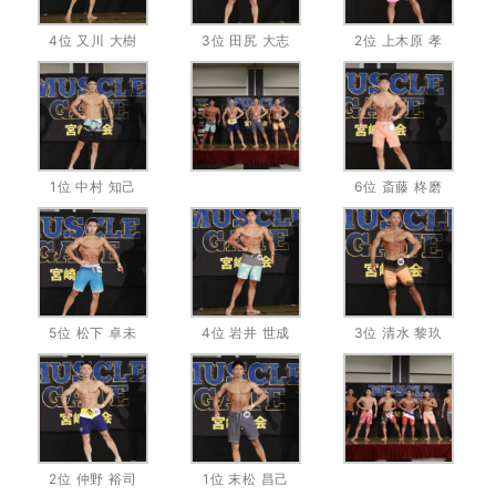
4位 又川 大樹
3位 田尻 大志
2位 上木原 孝
1位 中村 知己
6位 斎藤 柊磨
5位 松下 卓未
4位 岩井 世成
3位 清水 黎玖
2位 仲野 裕司
1位 末松 昌己