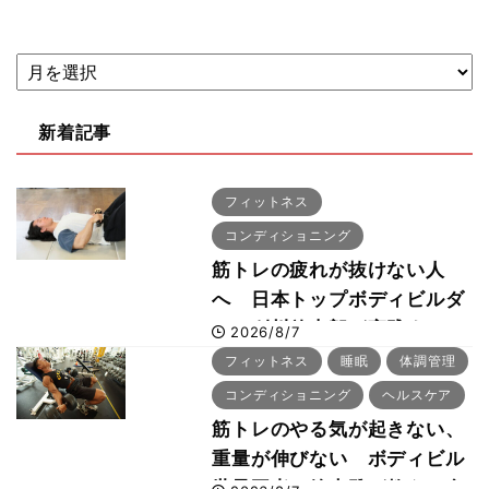
新着記事
フィットネス
コンディショニング
筋トレの疲れが抜けない人
へ 日本トップボディビルダ
ー・刈川啓志郎が実践する
2026/8/7
「回復習慣」
フィットネス
睡眠
体調管理
コンディショニング
ヘルスケア
筋トレのやる気が起きない、
重量が伸びない ボディビル
世界王者・鈴木雅が教える食