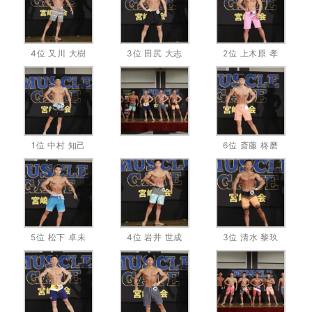
4位 又川 大樹
3位 田尻 大志
2位 上木原 孝
1位 中村 知己
6位 斎藤 柊磨
5位 松下 卓未
4位 岩井 世成
3位 清水 黎玖