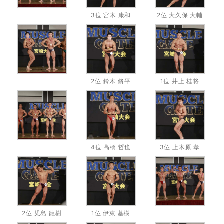
3位 宮木 康和
2位 大久保 大輔
2位 鈴木 脩平
1位 井上 桂将
4位 高橋 哲也
3位 上木原 孝
2位 児島 龍樹
1位 伊東 基樹