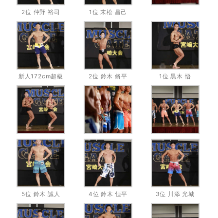
2位 仲野 裕司
1位 末松 昌己
新人172cm超級
2位 鈴木 脩平
1位 黒木 悟
5位 鈴木 誠人
4位 鈴木 恒平
3位 川添 光城