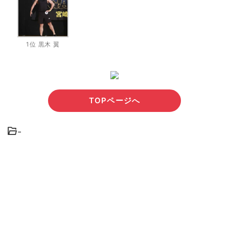
1位 黒木 翼
TOPページへ
-