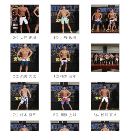
2位 大坪 正樹
1位 小野 政樹
2位 糸川 実成
1位 柚木 信孝
7位 鈴木 恒平
6位 川添 光城
5位 松川 直裕