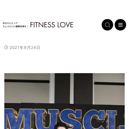
2021年9月24日
L
/
U
o
n
a
m
d
u
e
t
d
e
:
1
0
0
.
0
0
%