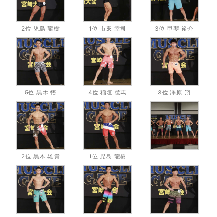
2位 児島 龍樹
1位 市來 幸司
3位 甲斐 裕介
5位 黒木 悟
4位 稲垣 徳馬
3位 澤原 翔
2位 黒木 雄貴
1位 児島 龍樹