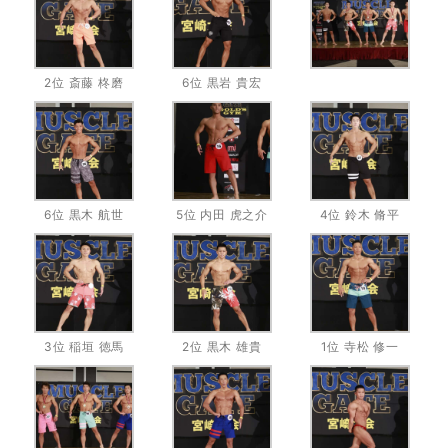
2位 斎藤 柊磨
6位 黒岩 貴宏
6位 黒木 航世
5位 内田 虎之介
4位 鈴木 脩平
3位 稲垣 徳馬
2位 黒木 雄貴
1位 寺松 修一