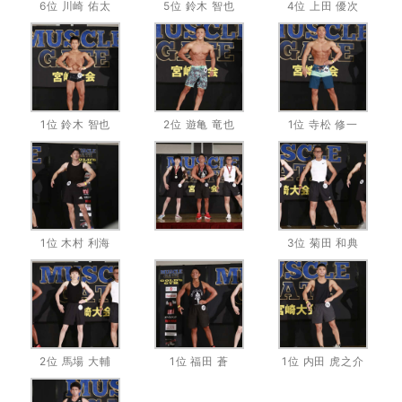
6位 川崎 佑太
5位 鈴木 智也
4位 上田 優次
1位 鈴木 智也
2位 遊亀 竜也
1位 寺松 修一
1位 木村 利海
3位 菊田 和典
2位 馬場 大輔
1位 福田 蒼
1位 内田 虎之介