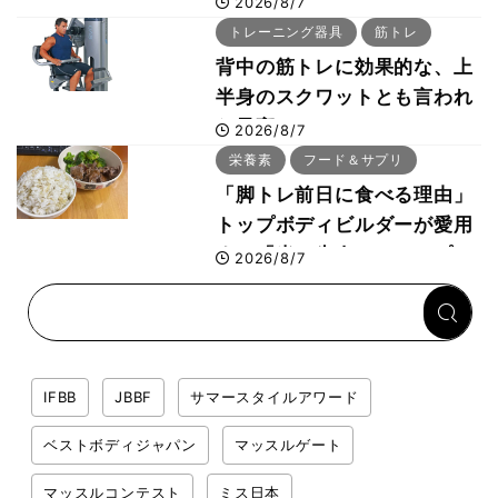
2026/8/7
事・睡眠・呼吸の整え方
トレーニング器具
筋トレ
背中の筋トレに効果的な、上
半身のスクワットとも言われ
た最高マシン“ノーチラス・
2026/8/7
プルオーバーマシン”とは？
栄養素
フード＆サプリ
「脚トレ前日に食べる理由」
トップボディビルダーが愛用
する「米＋牛肉」のシンプル
2026/8/7
回復メシとは？
IFBB
JBBF
サマースタイルアワード
ベストボディジャパン
マッスルゲート
マッスルコンテスト
ミス日本