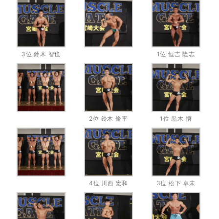
3位 鈴木 智也
1位 恒吉 隆志
2位 鈴木 脩平
1位 黒木 悟
4位 川西 宏和
3位 松下 卓未