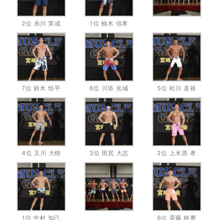
2位 糸川 実成
1位 柚木 信孝
7位 鈴木 恒平
6位 川添 光城
5位 松川 直裕
4位 又川 大樹
3位 田尻 大志
2位 上木原 孝
1位 中村 知己
6位 斎藤 柊磨