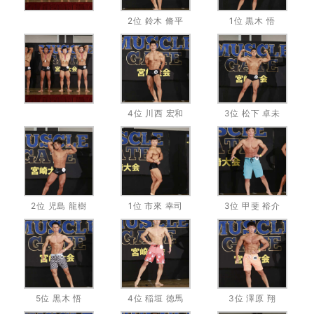
2位 鈴木 脩平
1位 黒木 悟
4位 川西 宏和
3位 松下 卓未
2位 児島 龍樹
1位 市來 幸司
3位 甲斐 裕介
5位 黒木 悟
4位 稲垣 徳馬
3位 澤原 翔