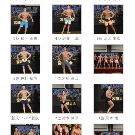
5位 松下 卓未
4位 岩井 世成
3位 清水 黎玖
2位 仲野 裕司
1位 末松 昌己
新人172cm超級
2位 鈴木 脩平
1位 黒木 悟