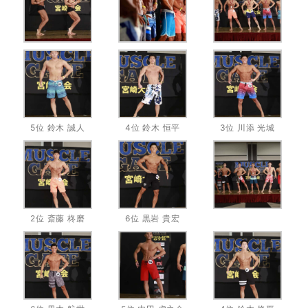
5位 鈴木 誠人
4位 鈴木 恒平
3位 川添 光城
2位 斎藤 柊磨
6位 黒岩 貴宏