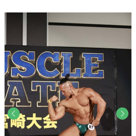
u
t
e
前へ
次へ