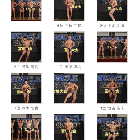
4位 高橋 哲也
3位 上木原 孝
2位 児島 龍樹
1位 伊東 基樹
3位 鈴木 智也
1位 恒吉 隆志