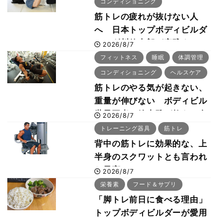
コンディショニング
筋トレの疲れが抜けない人
へ 日本トップボディビルダ
ー・刈川啓志郎が実践する
2026/8/7
「回復習慣」
フィットネス
睡眠
体調管理
コンディショニング
ヘルスケア
筋トレのやる気が起きない、
重量が伸びない ボディビル
世界王者・鈴木雅が教える食
2026/8/7
事・睡眠・呼吸の整え方
トレーニング器具
筋トレ
背中の筋トレに効果的な、上
半身のスクワットとも言われ
た最高マシン“ノーチラス・
2026/8/7
プルオーバーマシン”とは？
栄養素
フード＆サプリ
「脚トレ前日に食べる理由」
トップボディビルダーが愛用