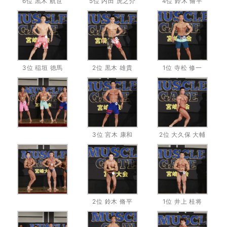
6位 黒木 航世
5位 内田 虎之介
4位 鈴木 脩平
3位 稲垣 徳馬
2位 黒木 雄貴
1位 寺松 修一
3位 宮木 康和
2位 大久保 大輔
2位 鈴木 脩平
1位 井上 桂将