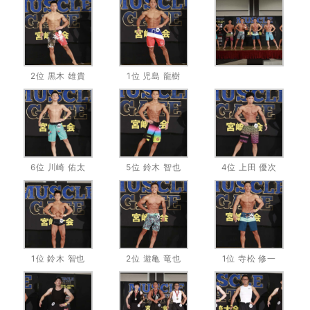
2位 黒木 雄貴
1位 児島 龍樹
6位 川崎 佑太
5位 鈴木 智也
4位 上田 優次
1位 鈴木 智也
2位 遊亀 竜也
1位 寺松 修一