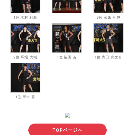
1位 木村 利海
3位 菊田 和典
2位 馬場 大輔
1位 福田 蒼
1位 内田 虎之介
1位 黒木 翼
TOPページへ