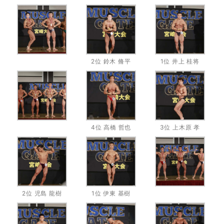
2位 鈴木 脩平
1位 井上 桂将
4位 高橋 哲也
3位 上木原 孝
2位 児島 龍樹
1位 伊東 基樹