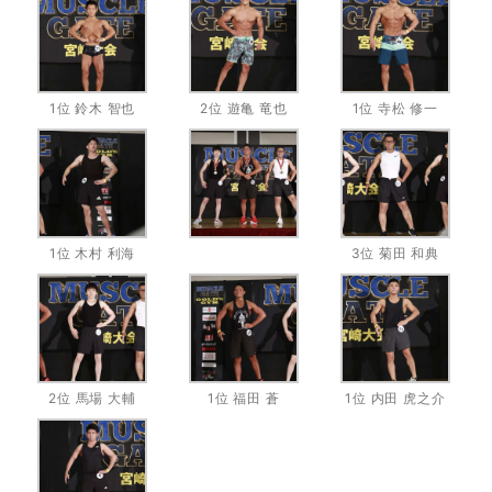
1位 鈴木 智也
2位 遊亀 竜也
1位 寺松 修一
1位 木村 利海
3位 菊田 和典
2位 馬場 大輔
1位 福田 蒼
1位 内田 虎之介