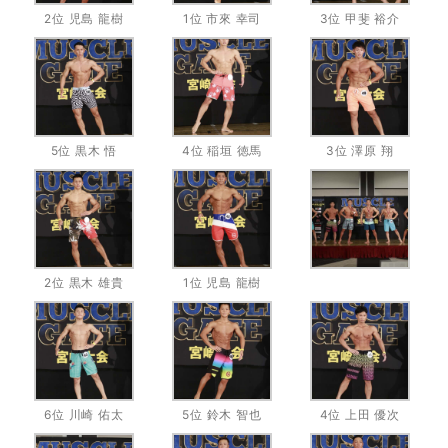
2位 児島 龍樹
1位 市來 幸司
3位 甲斐 裕介
5位 黒木 悟
4位 稲垣 徳馬
3位 澤原 翔
2位 黒木 雄貴
1位 児島 龍樹
6位 川崎 佑太
5位 鈴木 智也
4位 上田 優次