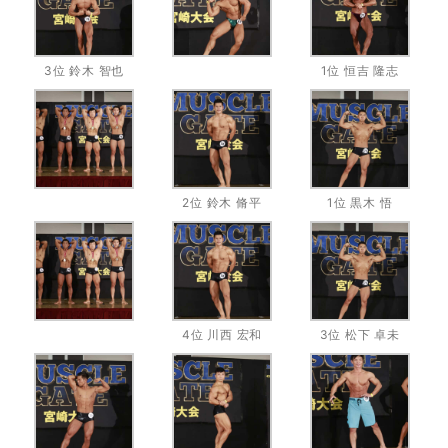
3位 鈴木 智也
1位 恒吉 隆志
2位 鈴木 脩平
1位 黒木 悟
4位 川西 宏和
3位 松下 卓未