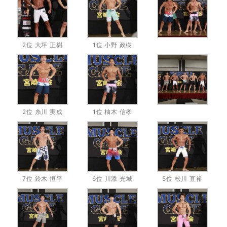
2位 大坪 正樹
1位 小野 政樹
2位 糸川 実成
1位 柚木 信孝
7位 鈴木 恒平
6位 川添 光城
5位 松川 直裕