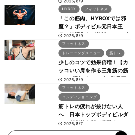
2026/8/9
29年の大会も準備」
HYROX
フィットネス
「この筋肉、HYROXでは邪
魔？」ボディビル元日本王
者・相澤隼人が挑戦 バーピ
2026/8/9
ーでは驚異の種目2位
フィットネス
トレーニングメニュー
筋トレ
少しのコツで効果倍増！【カ
ッコいい肩を作る三角筋の筋
トレ6選】ボディビル世界王
2026/8/9
者が解説！
フィットネス
コンディショニング
筋トレの疲れが抜けない人
へ 日本トップボディビルダ
ー・刈川啓志郎が実践する
2026/8/7
「回復習慣」