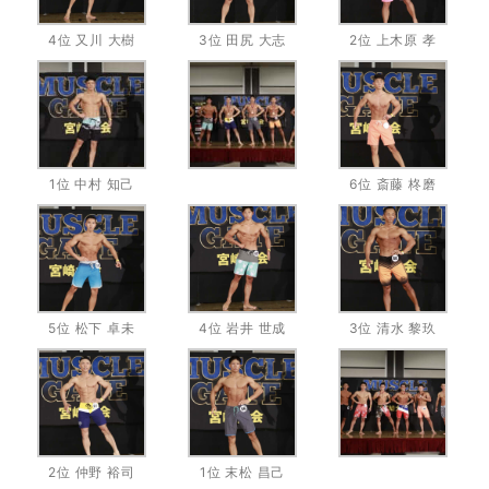
4位 又川 大樹
3位 田尻 大志
2位 上木原 孝
1位 中村 知己
6位 斎藤 柊磨
5位 松下 卓未
4位 岩井 世成
3位 清水 黎玖
2位 仲野 裕司
1位 末松 昌己