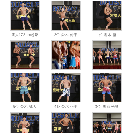
新人172cm超級
2位 鈴木 脩平
1位 黒木 悟
5位 鈴木 誠人
4位 鈴木 恒平
3位 川添 光城