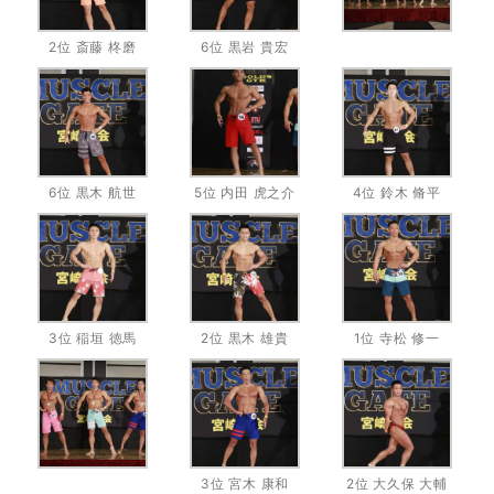
2位 斎藤 柊磨
6位 黒岩 貴宏
6位 黒木 航世
5位 内田 虎之介
4位 鈴木 脩平
3位 稲垣 徳馬
2位 黒木 雄貴
1位 寺松 修一
3位 宮木 康和
2位 大久保 大輔