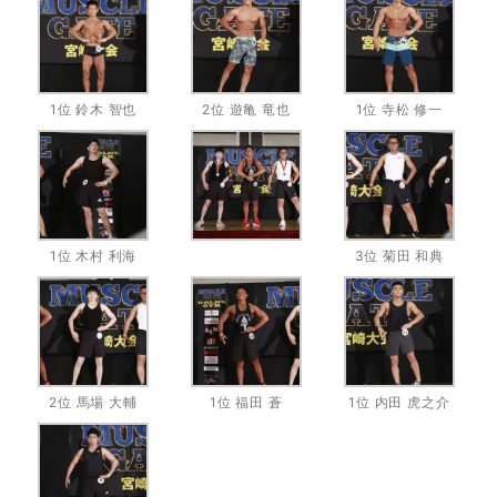
1位 鈴木 智也
2位 遊亀 竜也
1位 寺松 修一
1位 木村 利海
3位 菊田 和典
2位 馬場 大輔
1位 福田 蒼
1位 内田 虎之介