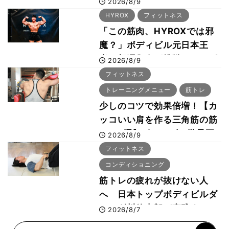
2026/8/9
29年の大会も準備」
HYROX
フィットネス
「この筋肉、HYROXでは邪
魔？」ボディビル元日本王
者・相澤隼人が挑戦 バーピ
2026/8/9
ーでは驚異の種目2位
フィットネス
トレーニングメニュー
筋トレ
少しのコツで効果倍増！【カ
ッコいい肩を作る三角筋の筋
トレ6選】ボディビル世界王
2026/8/9
者が解説！
フィットネス
コンディショニング
筋トレの疲れが抜けない人
へ 日本トップボディビルダ
ー・刈川啓志郎が実践する
2026/8/7
「回復習慣」