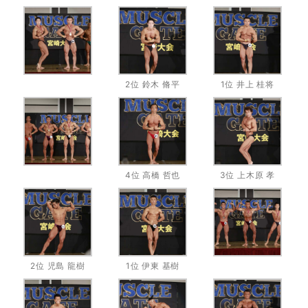
2位 鈴木 脩平
1位 井上 桂将
4位 高橋 哲也
3位 上木原 孝
2位 児島 龍樹
1位 伊東 基樹