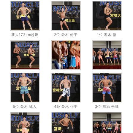
新人172cm超級
2位 鈴木 脩平
1位 黒木 悟
5位 鈴木 誠人
4位 鈴木 恒平
3位 川添 光城