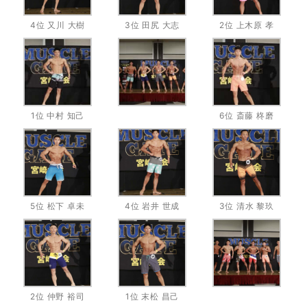
4位 又川 大樹
3位 田尻 大志
2位 上木原 孝
1位 中村 知己
6位 斎藤 柊磨
5位 松下 卓未
4位 岩井 世成
3位 清水 黎玖
2位 仲野 裕司
1位 末松 昌己