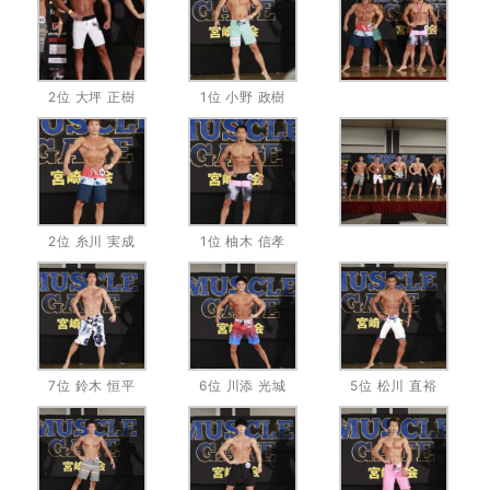
2位 大坪 正樹
1位 小野 政樹
2位 糸川 実成
1位 柚木 信孝
7位 鈴木 恒平
6位 川添 光城
5位 松川 直裕