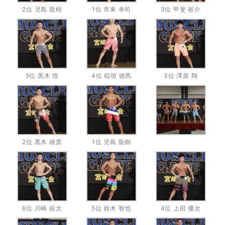
2位 児島 龍樹
1位 市來 幸司
3位 甲斐 裕介
5位 黒木 悟
4位 稲垣 徳馬
3位 澤原 翔
2位 黒木 雄貴
1位 児島 龍樹
6位 川崎 佑太
5位 鈴木 智也
4位 上田 優次