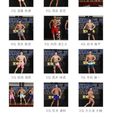
2位 斎藤 柊磨
6位 黒岩 貴宏
6位 黒木 航世
5位 内田 虎之介
4位 鈴木 脩平
3位 稲垣 徳馬
2位 黒木 雄貴
1位 寺松 修一
3位 宮木 康和
2位 大久保 大輔