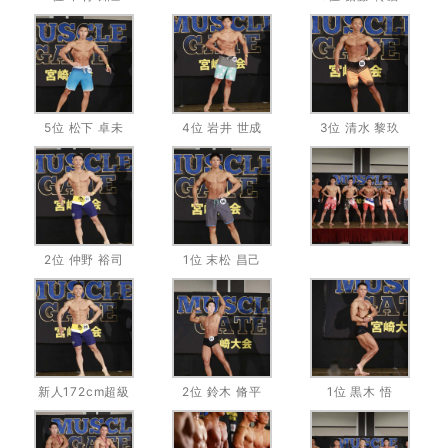
5位 松下 卓未
4位 岩井 世成
3位 清水 黎玖
2位 仲野 裕司
1位 末松 昌己
新人172cm超級
2位 鈴木 脩平
1位 黒木 悟