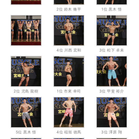
2位 鈴木 脩平
1位 黒木 悟
4位 川西 宏和
3位 松下 卓未
2位 児島 龍樹
1位 市來 幸司
3位 甲斐 裕介
5位 黒木 悟
4位 稲垣 徳馬
3位 澤原 翔