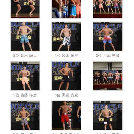
5位 鈴木 誠人
4位 鈴木 恒平
3位 川添 光城
2位 斎藤 柊磨
6位 黒岩 貴宏