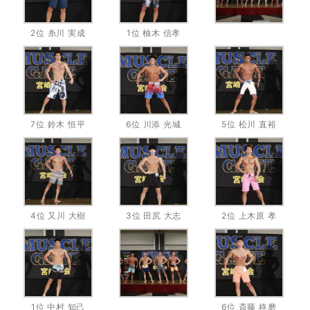
2位 糸川 実成
1位 柚木 信孝
7位 鈴木 恒平
6位 川添 光城
5位 松川 直裕
4位 又川 大樹
3位 田尻 大志
2位 上木原 孝
1位 中村 知己
6位 斎藤 柊磨