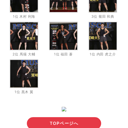
1位 木村 利海
3位 菊田 和典
2位 馬場 大輔
1位 福田 蒼
1位 内田 虎之介
1位 黒木 翼
TOPページへ