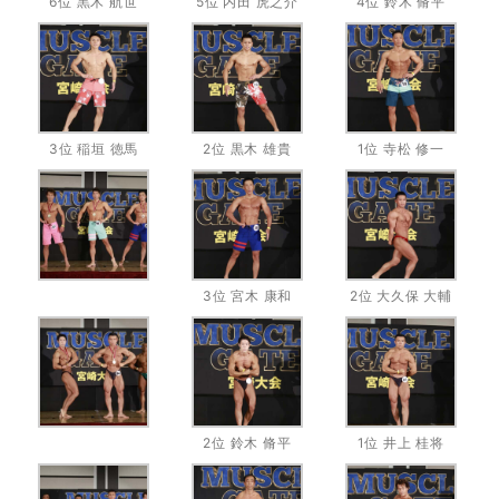
6位 黒木 航世
5位 内田 虎之介
4位 鈴木 脩平
3位 稲垣 徳馬
2位 黒木 雄貴
1位 寺松 修一
3位 宮木 康和
2位 大久保 大輔
2位 鈴木 脩平
1位 井上 桂将