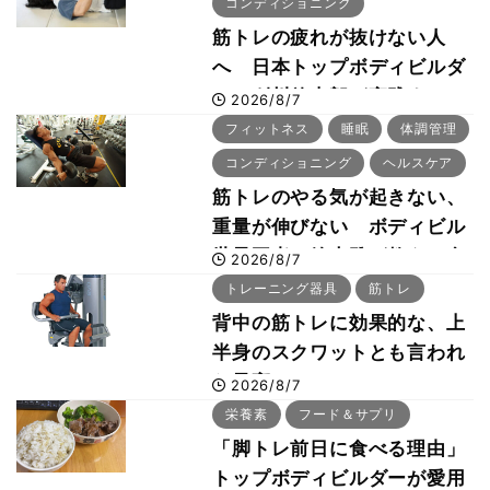
コンディショニング
筋トレの疲れが抜けない人
へ 日本トップボディビルダ
ー・刈川啓志郎が実践する
2026/8/7
「回復習慣」
フィットネス
睡眠
体調管理
コンディショニング
ヘルスケア
筋トレのやる気が起きない、
重量が伸びない ボディビル
世界王者・鈴木雅が教える食
2026/8/7
事・睡眠・呼吸の整え方
トレーニング器具
筋トレ
背中の筋トレに効果的な、上
半身のスクワットとも言われ
た最高マシン“ノーチラス・
2026/8/7
プルオーバーマシン”とは？
栄養素
フード＆サプリ
「脚トレ前日に食べる理由」
トップボディビルダーが愛用