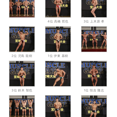
4位 高橋 哲也
3位 上木原 孝
2位 児島 龍樹
1位 伊東 基樹
3位 鈴木 智也
1位 恒吉 隆志