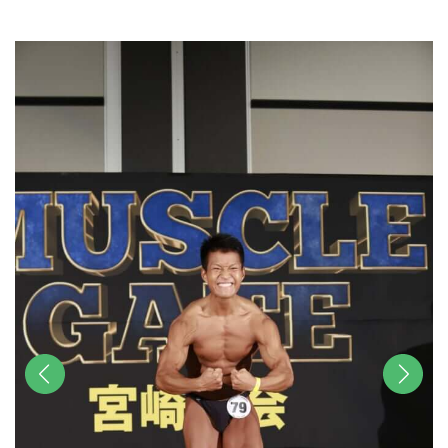
u
t
e
前へ
次へ