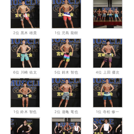
2位 黒木 雄貴
1位 児島 龍樹
6位 川崎 佑太
5位 鈴木 智也
4位 上田 優次
1位 鈴木 智也
2位 遊亀 竜也
1位 寺松 修一