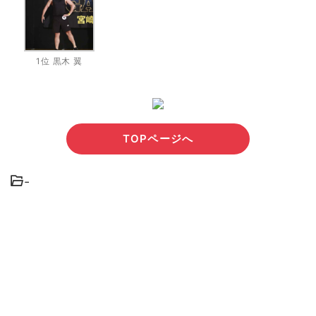
1位 黒木 翼
TOPページへ
-