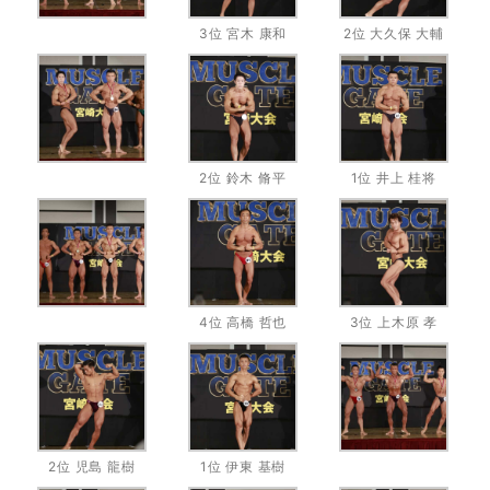
3位 宮木 康和
2位 大久保 大輔
2位 鈴木 脩平
1位 井上 桂将
4位 高橋 哲也
3位 上木原 孝
2位 児島 龍樹
1位 伊東 基樹