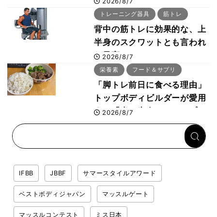
2026/8/7
事・睡眠・呼吸の整え方
トレーニング器具
筋トレ
背中の筋トレに効果的な、上
半身のスクワットとも言われ
た最高マシン“ノーチラス・
2026/8/7
プルオーバーマシン”とは？
栄養素
フード＆サプリ
「脚トレ前日に食べる理由」
トップボディビルダーが愛用
する「米＋牛肉」のシンプル
2026/8/7
回復メシとは？
IFBB
JBBF
サマースタイルアワード
ベストボディジャパン
マッスルゲート
マッスルコンテスト
ミス日本