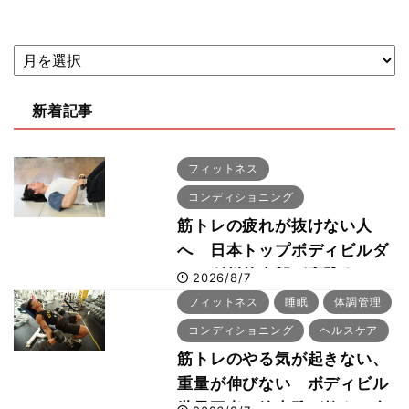
新着記事
フィットネス
コンディショニング
筋トレの疲れが抜けない人
へ 日本トップボディビルダ
ー・刈川啓志郎が実践する
2026/8/7
「回復習慣」
フィットネス
睡眠
体調管理
コンディショニング
ヘルスケア
筋トレのやる気が起きない、
重量が伸びない ボディビル
世界王者・鈴木雅が教える食