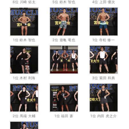
6位 川崎 佑太
5位 鈴木 智也
4位 上田 優次
1位 鈴木 智也
2位 遊亀 竜也
1位 寺松 修一
1位 木村 利海
3位 菊田 和典
2位 馬場 大輔
1位 福田 蒼
1位 内田 虎之介