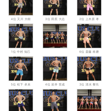
4位 又川 大樹
3位 田尻 大志
2位 上木原 孝
1位 中村 知己
6位 斎藤 柊磨
5位 松下 卓未
4位 岩井 世成
3位 清水 黎玖