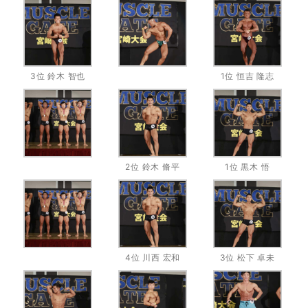
3位 鈴木 智也
1位 恒吉 隆志
2位 鈴木 脩平
1位 黒木 悟
4位 川西 宏和
3位 松下 卓未