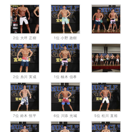
2位 大坪 正樹
1位 小野 政樹
2位 糸川 実成
1位 柚木 信孝
7位 鈴木 恒平
6位 川添 光城
5位 松川 直裕