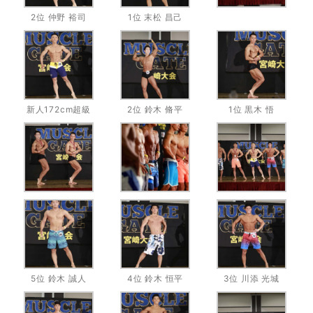
2位 仲野 裕司
1位 末松 昌己
新人172cm超級
2位 鈴木 脩平
1位 黒木 悟
5位 鈴木 誠人
4位 鈴木 恒平
3位 川添 光城