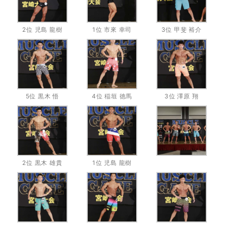
2位 児島 龍樹
1位 市來 幸司
3位 甲斐 裕介
5位 黒木 悟
4位 稲垣 徳馬
3位 澤原 翔
2位 黒木 雄貴
1位 児島 龍樹