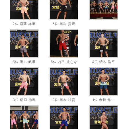
2位 斎藤 柊磨
6位 黒岩 貴宏
6位 黒木 航世
5位 内田 虎之介
4位 鈴木 脩平
3位 稲垣 徳馬
2位 黒木 雄貴
1位 寺松 修一