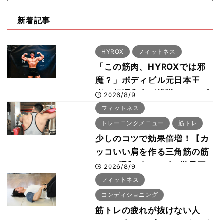
新着記事
HYROX
フィットネス
「この筋肉、HYROXでは邪
魔？」ボディビル元日本王
者・相澤隼人が挑戦 バーピ
2026/8/9
ーでは驚異の種目2位
フィットネス
トレーニングメニュー
筋トレ
少しのコツで効果倍増！【カ
ッコいい肩を作る三角筋の筋
トレ6選】ボディビル世界王
2026/8/9
者が解説！
フィットネス
コンディショニング
筋トレの疲れが抜けない人