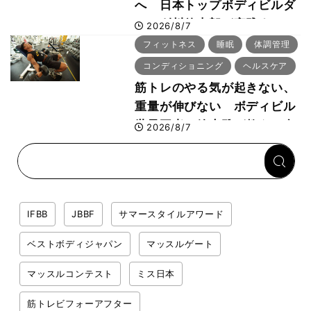
へ 日本トップボディビルダ
ー・刈川啓志郎が実践する
2026/8/7
「回復習慣」
フィットネス
睡眠
体調管理
コンディショニング
ヘルスケア
筋トレのやる気が起きない、
重量が伸びない ボディビル
世界王者・鈴木雅が教える食
2026/8/7
事・睡眠・呼吸の整え方
IFBB
JBBF
サマースタイルアワード
ベストボディジャパン
マッスルゲート
マッスルコンテスト
ミス日本
筋トレビフォーアフター