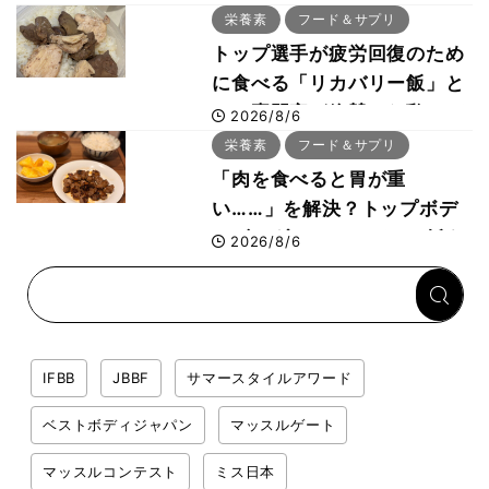
した納得の理由 木澤大祐が
栄養素
フード＆サプリ
解説
トップ選手が疲労回復のため
に食べる「リカバリー飯」と
は？専門家が絶賛した鶏レバ
2026/8/6
ー活用法
栄養素
フード＆サプリ
「肉を食べると胃が重
い……」を解決？トップボデ
ィビルダーのリカバリー飯を
2026/8/6
専門家がロジカル解説
IFBB
JBBF
サマースタイルアワード
ベストボディジャパン
マッスルゲート
マッスルコンテスト
ミス日本