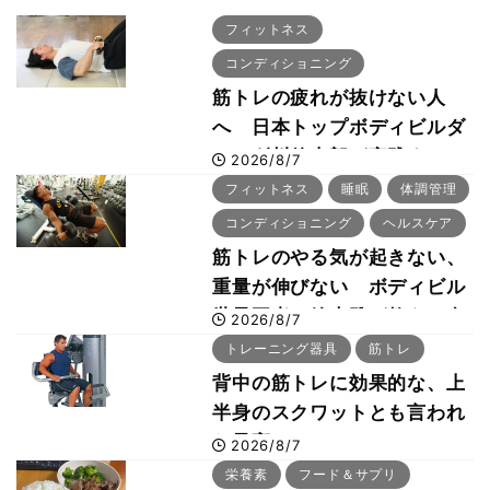
フィットネス
コンディショニング
筋トレの疲れが抜けない人
へ 日本トップボディビルダ
ー・刈川啓志郎が実践する
2026/8/7
「回復習慣」
フィットネス
睡眠
体調管理
コンディショニング
ヘルスケア
筋トレのやる気が起きない、
重量が伸びない ボディビル
世界王者・鈴木雅が教える食
2026/8/7
事・睡眠・呼吸の整え方
トレーニング器具
筋トレ
背中の筋トレに効果的な、上
半身のスクワットとも言われ
た最高マシン“ノーチラス・
2026/8/7
プルオーバーマシン”とは？
栄養素
フード＆サプリ