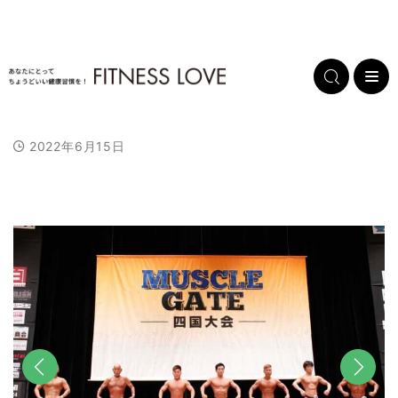
2022年6月15日
L
/
U
o
n
a
m
d
u
e
t
d
e
:
1
0
0
.
0
0
%
前へ
次へ