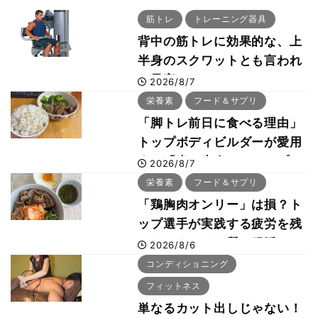
筋トレ
トレーニング器具
背中の筋トレに効果的な、上
半身のスクワットとも言われ
た最高マシン“ノーチラス・
2026/8/7
プルオーバーマシン”とは？
栄養素
フード＆サプリ
「脚トレ前日に食べる理由」
トップボディビルダーが愛用
する「米＋牛肉」のシンプル
2026/8/7
回復メシとは？
栄養素
フード＆サプリ
「鶏胸肉オンリー」は損？ト
ップ選手が実践する疲労を残
さないタンパク質＆腸活コン
2026/8/6
ボ
コンディショニング
フィットネス
単なるカット出しじゃない！