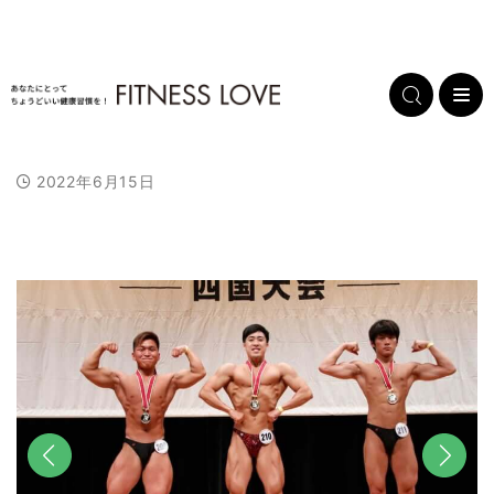
2022年6月15日
L
/
U
o
n
a
m
d
u
e
t
d
e
:
1
0
0
.
0
0
%
前へ
次へ