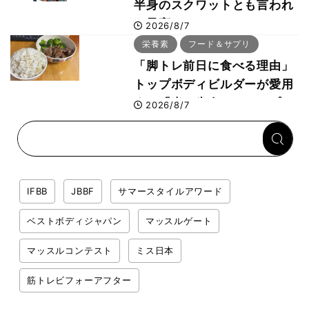
半身のスクワットとも言われ
た最高マシン“ノーチラス・
2026/8/7
プルオーバーマシン”とは？
栄養素
フード＆サプリ
「脚トレ前日に食べる理由」
トップボディビルダーが愛用
する「米＋牛肉」のシンプル
2026/8/7
回復メシとは？
IFBB
JBBF
サマースタイルアワード
ベストボディジャパン
マッスルゲート
マッスルコンテスト
ミス日本
筋トレビフォーアフター