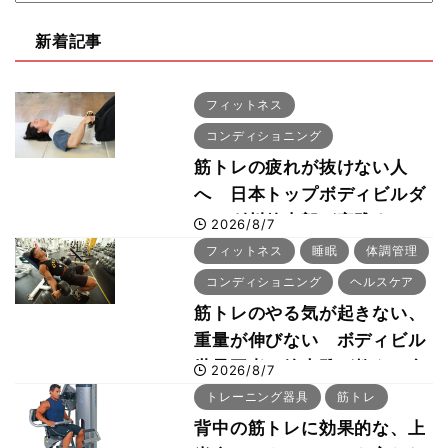
新着記事
フィットネス
コンディショニング
筋トレの疲れが抜けない人
へ 日本トップボディビルダ
ー・刈川啓志郎が実践する
2026/8/7
「回復習慣」
フィットネス
睡眠
体調管理
コンディショニング
ヘルスケア
筋トレのやる気が起きない、
重量が伸びない ボディビル
世界王者・鈴木雅が教える食
2026/8/7
事・睡眠・呼吸の整え方
トレーニング器具
筋トレ
背中の筋トレに効果的な、上