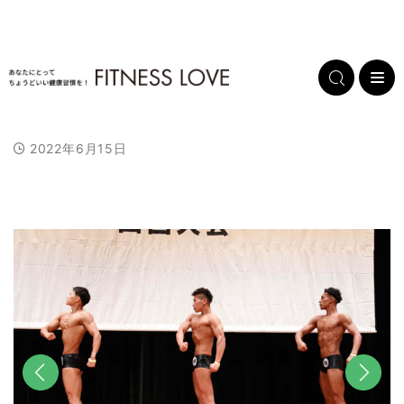
2022年6月15日
L
/
U
o
n
a
m
d
u
e
t
d
e
:
1
0
0
.
0
0
%
前へ
次へ