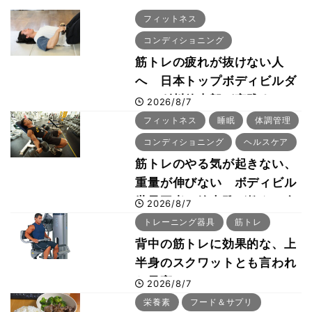
フィットネス
コンディショニング
筋トレの疲れが抜けない人
へ 日本トップボディビルダ
ー・刈川啓志郎が実践する
2026/8/7
「回復習慣」
フィットネス
睡眠
体調管理
コンディショニング
ヘルスケア
筋トレのやる気が起きない、
重量が伸びない ボディビル
世界王者・鈴木雅が教える食
2026/8/7
事・睡眠・呼吸の整え方
トレーニング器具
筋トレ
背中の筋トレに効果的な、上
半身のスクワットとも言われ
た最高マシン“ノーチラス・
2026/8/7
プルオーバーマシン”とは？
栄養素
フード＆サプリ