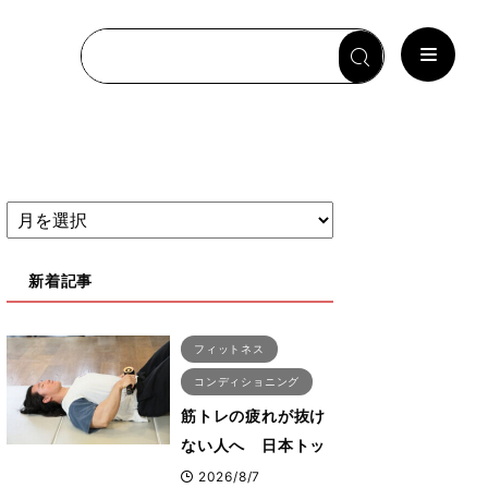
新着記事
フィットネス
コンディショニング
筋トレの疲れが抜け
ない人へ 日本トッ
プボディビルダー・
2026/8/7