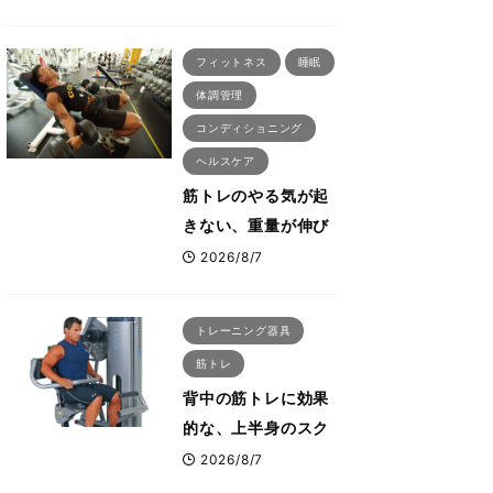
刈川啓志郎が実践す
る「回復習慣」
フィットネス
睡眠
体調管理
コンディショニング
ヘルスケア
筋トレのやる気が起
きない、重量が伸び
ない ボディビル世
2026/8/7
界王者・鈴木雅が教
える食事・睡眠・呼
トレーニング器具
吸の整え方
筋トレ
背中の筋トレに効果
的な、上半身のスク
ワットとも言われた
2026/8/7
最高マシン“ノーチラ