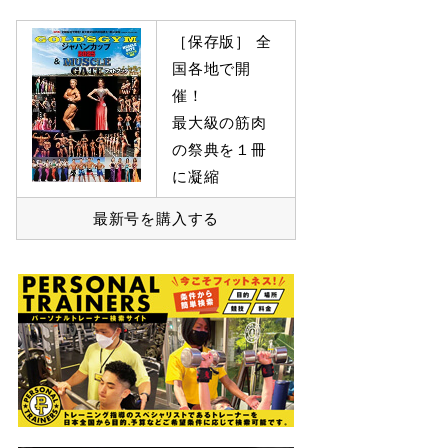
［保存版］ 全
国各地で開
催！
最大級の筋肉
の祭典を１冊
に凝縮
最新号を購入する