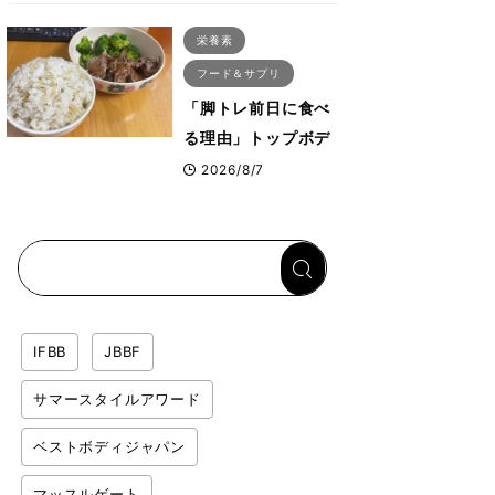
ス・プルオーバーマ
栄養素
シン”とは？
フード＆サプリ
「脚トレ前日に食べ
る理由」トップボデ
ィビルダーが愛用す
2026/8/7
る「米＋牛肉」のシ
ンプル回復メシと
は？
IFBB
JBBF
サマースタイルアワード
ベストボディジャパン
マッスルゲート