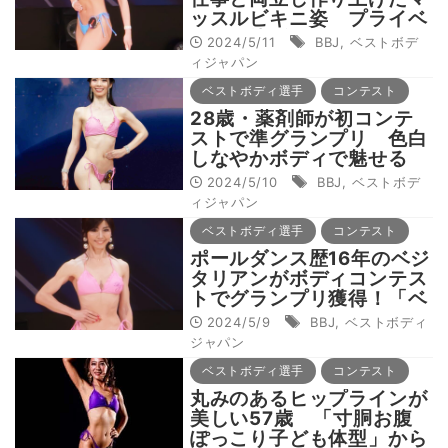
ッスルビキニ姿 プライベ
ートを捧げ、コンテストで
2024/5/11
BBJ
,
ベストボデ
見事グランプリに輝く
ィジャパン
ベストボディ選手
コンテスト
28歳・薬剤師が初コンテ
ストで準グランプリ 色白
しなやかボディで魅せる
2024/5/10
BBJ
,
ベストボデ
ィジャパン
ベストボディ選手
コンテスト
ポールダンス歴16年のベジ
タリアンがボディコンテス
トでグランプリ獲得！「ベ
ジタリアンマッチョとして
2024/5/9
BBJ
,
ベストボディ
躍進します！」
ジャパン
ベストボディ選手
コンテスト
丸みのあるヒップラインが
美しい57歳 「寸胴お腹
ぽっこり子ども体型」から