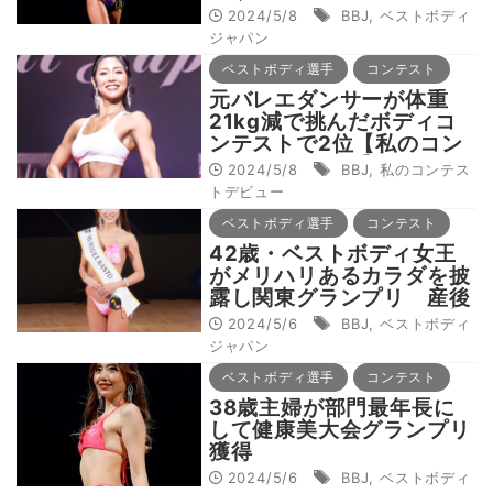
激変！
2024/5/8
BBJ
,
ベストボディ
ジャパン
ベストボディ選手
コンテスト
元バレエダンサーが体重
21kg減で挑んだボディコ
ンテストで2位【私のコン
テストデビュー】
2024/5/8
BBJ
,
私のコンテス
トデビュー
ベストボディ選手
コンテスト
42歳・ベストボディ女王
がメリハリあるカラダを披
露し関東グランプリ 産後
ダイエットから5年で日本
2024/5/6
BBJ
,
ベストボディ
代表に
ジャパン
ベストボディ選手
コンテスト
38歳主婦が部門最年長に
して健康美大会グランプリ
獲得
2024/5/6
BBJ
,
ベストボディ