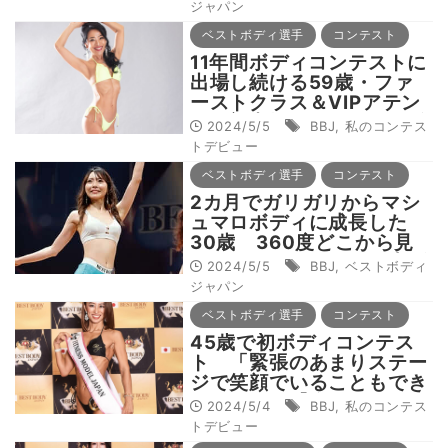
ジャパン
ベストボディ選手
コンテスト
11年間ボディコンテストに
出場し続ける59歳・ファ
ーストクラス＆VIPアテン
ド 初出場のきっかけは雑
2024/5/5
BBJ
,
私のコンテス
誌のモデル撮影【私のコン
トデビュー
テストデビュー】
ベストボディ選手
コンテスト
2カ月でガリガリからマシ
ュマロボディに成長した
30歳 360度どこから見
ても細いくびれを作り上げ
2024/5/5
BBJ
,
ベストボディ
る
ジャパン
ベストボディ選手
コンテスト
45歳で初ボディコンテス
ト 「緊張のあまりステー
ジで笑顔でいることもでき
なかった」【私のコンテス
2024/5/4
BBJ
,
私のコンテス
トデビュー】
トデビュー