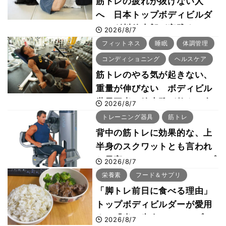
筋トレの疲れが抜けない人
へ 日本トップボディビルダ
ー・刈川啓志郎が実践する
2026/8/7
「回復習慣」
フィットネス
睡眠
体調管理
コンディショニング
ヘルスケア
筋トレのやる気が起きない、
重量が伸びない ボディビル
世界王者・鈴木雅が教える食
2026/8/7
事・睡眠・呼吸の整え方
トレーニング器具
筋トレ
背中の筋トレに効果的な、上
半身のスクワットとも言われ
た最高マシン“ノーチラス・プ
2026/8/7
ルオーバーマシン”とは？
栄養素
フード＆サプリ
「脚トレ前日に食べる理由」
トップボディビルダーが愛用
する「米＋牛肉」のシンプル
2026/8/7