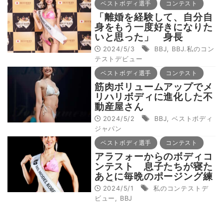
ベストボディ選手
コンテスト
「離婚を経験して、自分自
身をもう一度好きになりた
いと思った」 身長
170cmで魅せた白ビキニ
2024/5/3
BBJ
,
BBJ.私のコン
姿【私のコンテストデビュ
テストデビュー
ー】
ベストボディ選手
コンテスト
筋肉ボリュームアップでメ
リハリボディに進化した不
動産屋さん
2024/5/2
BBJ
,
ベストボディ
ジャパン
ベストボディ選手
コンテスト
アラフォーからのボディコ
ンテスト 息子たちが寝た
あとに毎晩のポージング練
習【私のコンテストデビュ
2024/5/1
私のコンテストデ
ー】
ビュー
,
BBJ