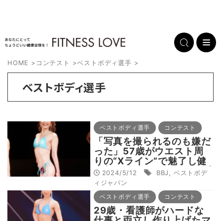
HOME
>
コンテスト
>
ベストボディ選手
>
ベストボディ選手
ベストボディ選手
コンテスト
「写真を撮られるのも嫌だ
った」57歳がウエスト周
りの“Xライン”で魅了し健
康美コンテストでグランプ
2024/5/12
BBJ
,
ベストボデ
リ獲得
ィジャパン
ベストボディ選手
コンテスト
29歳・看護師がハードな
仕事と両立し作り上げたマ