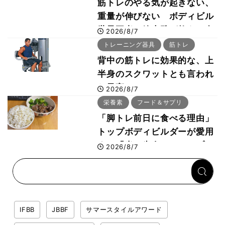
筋トレのやる気が起きない、
重量が伸びない ボディビル
世界王者・鈴木雅が教える食
2026/8/7
事・睡眠・呼吸の整え方
トレーニング器具
筋トレ
背中の筋トレに効果的な、上
半身のスクワットとも言われ
た最高マシン“ノーチラス・
2026/8/7
プルオーバーマシン”とは？
栄養素
フード＆サプリ
「脚トレ前日に食べる理由」
トップボディビルダーが愛用
する「米＋牛肉」のシンプル
2026/8/7
回復メシとは？
IFBB
JBBF
サマースタイルアワード