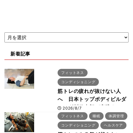
新着記事
フィットネス
コンディショニング
筋トレの疲れが抜けない人
へ 日本トップボディビルダ
ー・刈川啓志郎が実践する
2026/8/7
「回復習慣」
フィットネス
睡眠
体調管理
コンディショニング
ヘルスケア