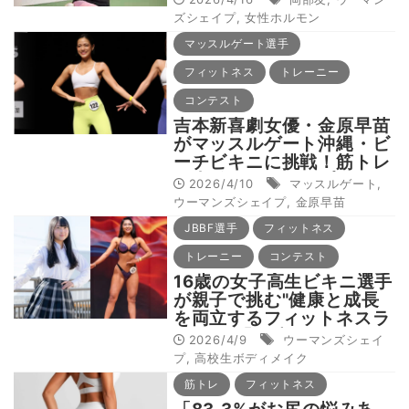
グの第一人者・岡部友がメ
ズシェイプ
,
女性ホルモン
カニズムと対処法を詳しく
マッスルゲート選手
解説！
フィットネス
トレーニー
コンテスト
吉本新喜劇女優・金原早苗
がマッスルゲート沖縄・ビ
ーチビキニに挑戦！筋トレ
と山登りでシェイプボディ
2026/4/10
マッスルゲート
,
へ
ウーマンズシェイプ
,
金原早苗
JBBF選手
フィットネス
トレーニー
コンテスト
16歳の女子高生ビキニ選手
が親子で挑む"健康と成長
を両立するフィットネスラ
イフ" 「友達からボディ
2026/4/9
ウーマンズシェイ
メイクについて相談される
プ
,
高校生ボディメイク
ことが増えました」
筋トレ
フィットネス