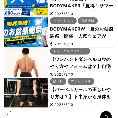
BODYMAKER「夏得！サマー
福袋」を数量限定販売 次回
2026/8/10
使える1000円OFFクーポン
フィットネス
商品情報
も
BODYMAKERが「夏のお盆感
謝祭」開催 人気ウェアが
1000円引き、UVクールポン
2026/8/10
チョは半額の990円に
トレーニングメニュー
【ワンハンドダンベルロウの
やり方やフォームは？】自宅
で広背筋など背中をつくる方
2026/8/10
法をボディビル世界王者・鈴
筋トレ
フィットネス
木雅選手が解説
【バーベルカールの正しいや
り方は？】下半身から身体を
安定させるのがカギ！
2026/8/10