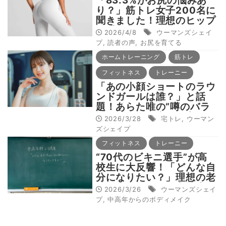
「83.3%がお尻の悩みあ
り？」筋トレ女子200名に
聞きました！理想のヒップ
を手に入れるためにやって
2026/4/8
ウーマンズシェイ
いること
プ
,
読者の声
,
お尻を育てる
ホームトレーニング
筋トレ
フィットネス
トレーニー
「あの小顔ショートのラウ
ンドガールは誰？」と話
題！あらた唯の“噂のバラ
ンスボディを支える宅トレ
2026/3/28
宅トレ
,
ウーマン
と腸活”
ズシェイプ
フィットネス
トレーニー
“70代のビキニ選手”が高
校生に大反響！「どんな自
分になりたい？」理想の老
後から逆算する、高校生の
2026/3/26
ウーマンズシェイ
ためのフィットネス
プ
,
中高年からのボディメイク