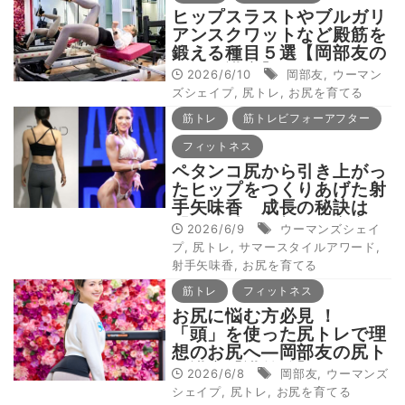
ヒップスラストやブルガリ
アンスクワットなど殿筋を
鍛える種目５選【岡部友の
尻トレ講座】
2026/6/10
岡部友
,
ウーマン
ズシェイプ
,
尻トレ
,
お尻を育てる
筋トレ
筋トレビフォーアフター
フィットネス
ペタンコ尻から引き上がっ
たヒップをつくりあげた射
手矢味香 成長の秘訣は
「お尻以外の部位の安定」
2026/6/9
ウーマンズシェイ
【お尻のビフォーアフター
プ
,
尻トレ
,
サマースタイルアワード
,
❷】
射手矢味香
,
お尻を育てる
筋トレ
フィットネス
お尻に悩む方必見 ！
「頭」を使った尻トレで理
想のお尻へ―岡部友の尻ト
レ講座【講義編】
2026/6/8
岡部友
,
ウーマンズ
シェイプ
,
尻トレ
,
お尻を育てる