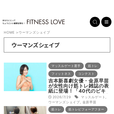
HOME
>
ウーマンズシェイプ
ウーマンズシェイプ
マッスルゲート選手
筋トレ
フィットネス
コンテスト
吉本新喜劇女優・金原早苗
が女性向け筋トレ雑誌の表
紙に登場！「40代のビキ
ニは恥ずかしい？そんな時
2026/7/29
マッスルゲート
,
代にピリオドを！」
ウーマンズシェイプ
,
金原早苗
筋トレ
筋トレビフォーアフター