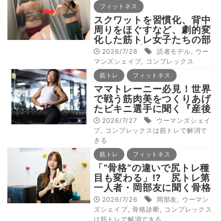
フィットネス
スクワットを習慣化、背中
周りをほぐすなど、劇的変
化した筋トレ女子たちの部
位別コンプレックス解消法
2026/7/28
読者モデル
,
ウー
を調査！【私たち、こんな
マンズシェイプ
,
コンプレックス
に変わった！：読者モデル
筋トレ
フィットネス
（全身、背中編）】
ママトレーニー必見！世界
で戦う筋肉美をつくりあげ
たビキニ選手に聞く『産後
に身体機能を「戻す・高め
2026/7/27
ウーマンズシェイ
る」鍛え方』【コンプレッ
プ
,
コンプレックスは筋トレで解消で
クスは筋トレで解消でき
きる
る：産後編】
筋トレ
フィットネス
「“骨格”の違いで尻トレ種
目も変わる」!? 尻トレ第
一人者・岡部友に聞く骨格
診断の本当の意味と活かし
2026/7/26
岡部友
,
ウーマン
方【コンプレックスは筋ト
ズシェイプ
,
骨格診断
,
コンプレックス
レで解消できる：お尻編】
は筋トレで解消できる