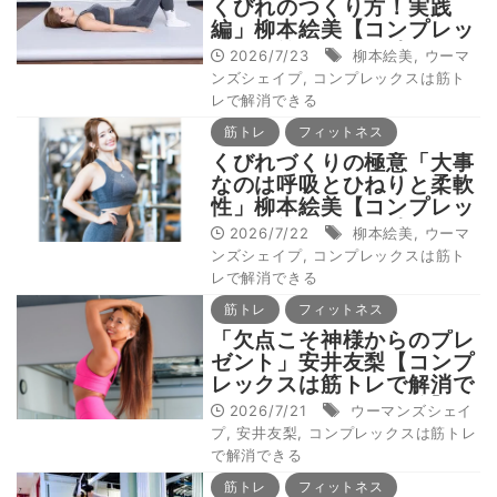
くびれのつくり方！実践
編」柳本絵美【コンプレッ
クスは筋トレで解消でき
2026/7/23
柳本絵美
,
ウーマ
る：お腹編】
ンズシェイプ
,
コンプレックスは筋ト
レで解消できる
筋トレ
フィットネス
くびれづくりの極意「大事
なのは呼吸とひねりと柔軟
性」柳本絵美【コンプレッ
クスは筋トレで解消でき
2026/7/22
柳本絵美
,
ウーマ
る：お腹編】
ンズシェイプ
,
コンプレックスは筋ト
レで解消できる
筋トレ
フィットネス
「欠点こそ神様からのプレ
ゼント」安井友梨【コンプ
レックスは筋トレで解消で
きる：メンタルケア編】
2026/7/21
ウーマンズシェイ
プ
,
安井友梨
,
コンプレックスは筋トレ
で解消できる
筋トレ
フィットネス