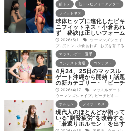
筋トレ
筋トレビフォーアフター
フィットネス
球体ヒップに進化したビキ
ニフィットネス・小倉あれ
ず 秘訣は正しいフォーム
＆「とにかくしゃがむ！」
2026/5/1
ウーマンズシェイ
【お尻のビフォーアフター
プ
,
尻トレ
,
小倉あれず
,
お尻を育てる
❶】
マッスルゲート選手
コンテスト出場
コンテスト
4月24、25日のマッスル
ゲート沖縄から開始！話題
の新カテゴリー・「ビーチ
ビキニ」について審査員
2026/4/17
マッスルゲート
,
長・大澤直子さんがギモン
ウーマンズシェイプ
,
ビーチビキニ
を解消！
ホルモン
フィットネス
現代人のほとんどが陥って
いる“副腎疲労”を改善する
「若返りホルモン」を出す
方法とは？女性トレーニン
2026/4/16
岡部友
,
ウーマン