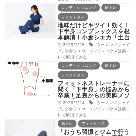
コンディショニング
筋トレ
フィットネス
地味だけどキツイ！効く！
下半身コンプレックスを根
本解消！小倉シエカ「土台
から整える美脚メソッド6
2026/7/25
ウーマンズシェイ
選」【コンプレックスは筋
プ
,
小倉シエカ
,
コンプレックスは筋ト
トレで解消できる：下半身
レで解消できる
編】
コンディショニング
筋トレ
フィットネス
フィットネストレーナーに
聞く「下半身」の悩みから
卒業！足裏からの美脚メソ
ッド【コンプレックスは筋
2026/7/24
ウーマンズシェイ
トレで解消できる：下半身
プ
,
小倉シエカ
,
コンプレックスは筋ト
編】
レで解消できる
筋トレ
フィットネス
「おうち習慣とジムで行う