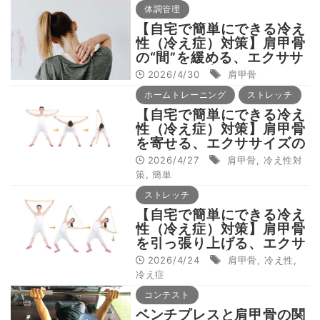
体調管理
【自宅で簡単にできる冷え
性（冷え症）対策】肩甲骨
の“間”を緩める、エクササ
イズのやり方
2026/4/30
肩甲骨
ホームトレーニング
ストレッチ
【自宅で簡単にできる冷え
性（冷え症）対策】肩甲骨
を寄せる、エクササイズの
やり方
2026/4/27
肩甲骨
,
冷え性対
策
,
簡単
ストレッチ
【自宅で簡単にできる冷え
性（冷え症）対策】肩甲骨
を引っ張り上げる、エクサ
サイズのやり方
2026/4/24
肩甲骨
,
冷え性
,
冷え症
コンテスト
ベンチプレスと肩甲骨の関