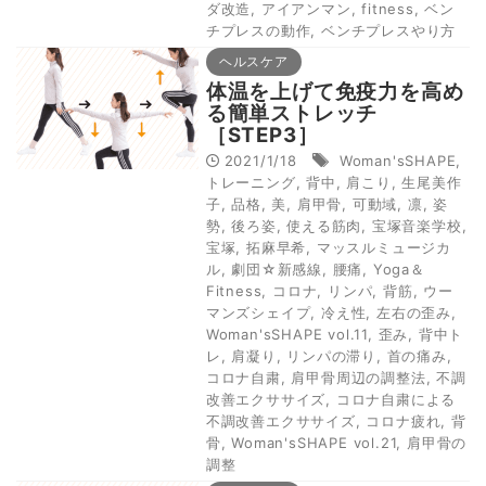
ダ改造
,
アイアンマン
,
fitness
,
ベン
チプレスの動作
,
ベンチプレスやり方
ヘルスケア
体温を上げて免疫力を高め
る簡単ストレッチ
［STEP3］
2021/1/18
Woman'sSHAPE
,
トレーニング
,
背中
,
肩こり
,
生尾美作
子
,
品格
,
美
,
肩甲骨
,
可動域
,
凛
,
姿
勢
,
後ろ姿
,
使える筋肉
,
宝塚音楽学校
,
宝塚
,
拓麻早希
,
マッスルミュージカ
ル
,
劇団☆新感線
,
腰痛
,
Yoga＆
Fitness
,
コロナ
,
リンパ
,
背筋
,
ウー
マンズシェイプ
,
冷え性
,
左右の歪み
,
Woman'sSHAPE vol.11
,
歪み
,
背中ト
レ
,
肩凝り
,
リンパの滞り
,
首の痛み
,
コロナ自粛
,
肩甲骨周辺の調整法
,
不調
改善エクササイズ
,
コロナ自粛による
不調改善エクササイズ
,
コロナ疲れ
,
背
骨
,
Woman'sSHAPE vol.21
,
肩甲骨の
調整