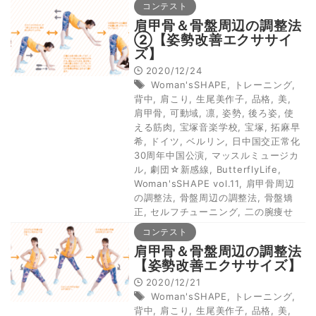
コンテスト
肩甲骨＆骨盤周辺の調整法
②【姿勢改善エクササイ
ズ】
2020/12/24
Woman'sSHAPE
,
トレーニング
,
背中
,
肩こり
,
生尾美作子
,
品格
,
美
,
肩甲骨
,
可動域
,
凛
,
姿勢
,
後ろ姿
,
使
える筋肉
,
宝塚音楽学校
,
宝塚
,
拓麻早
希
,
ドイツ
,
ベルリン
,
日中国交正常化
30周年中国公演
,
マッスルミュージカ
ル
,
劇団☆新感線
,
ButterflyLife
,
Woman'sSHAPE vol.11
,
肩甲骨周辺
の調整法
,
骨盤周辺の調整法
,
骨盤矯
正
,
セルフチューニング
,
二の腕痩せ
コンテスト
肩甲骨＆骨盤周辺の調整法
【姿勢改善エクササイズ】
2020/12/21
Woman'sSHAPE
,
トレーニング
,
背中
,
肩こり
,
生尾美作子
,
品格
,
美
,