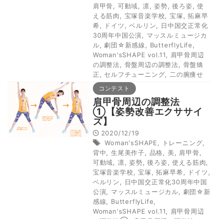
肩甲骨
,
可動域
,
凛
,
姿勢
,
後ろ姿
,
使
える筋肉
,
宝塚音楽学校
,
宝塚
,
拓麻早
希
,
ドイツ
,
ベルリン
,
日中国交正常化
30周年中国公演
,
マッスルミュージカ
ル
,
劇団☆新感線
,
ButterflyLife
,
Woman'sSHAPE vol.11
,
肩甲骨周辺
の調整法
,
骨盤周辺の調整法
,
骨盤矯
正
,
セルフチューニング
,
二の腕痩せ
コンテスト
肩甲骨周辺の調整法
①【姿勢改善エクササイ
ズ】
2020/12/19
Woman'sSHAPE
,
トレーニング
,
背中
,
生尾美作子
,
品格
,
美
,
肩甲骨
,
可動域
,
凛
,
姿勢
,
後ろ姿
,
使える筋肉
,
宝塚音楽学校
,
宝塚
,
拓麻早希
,
ドイツ
,
ベルリン
,
日中国交正常化30周年中国
公演
,
マッスルミュージカル
,
劇団☆新
感線
,
ButterflyLife
,
Woman'sSHAPE vol.11
,
肩甲骨周辺