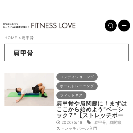
HOME
>
肩甲骨
肩甲骨
コンディショニング
ホームトレーニング
フィットネス
肩甲骨や肩関節に！まずは
ここから始めよう“ベーシ
ック７”【ストレッチポー
ル入門《実践編❶》】
2026/5/18
肩甲骨
,
肩関節
,
ストレッチポール入門