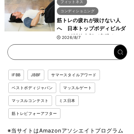
者が解説！
フィットネス
コンディショニング
筋トレの疲れが抜けない人
へ 日本トップボディビルダ
ー・刈川啓志郎が実践する
2026/8/7
「回復習慣」
IFBB
JBBF
サマースタイルアワード
ベストボディジャパン
マッスルゲート
マッスルコンテスト
ミス日本
筋トレビフォーアフター
※当サイトはAmazonアソシエイトプログラム