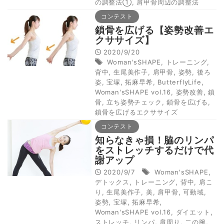
の調整法①
,
肩甲骨周辺の調整法
コンテスト
鎖骨を広げる【姿勢改善エ
クササイズ】
2020/9/20
Woman'sSHAPE
,
トレーニング
,
背中
,
生尾美作子
,
肩甲骨
,
姿勢
,
後ろ
姿
,
宝塚
,
拓麻早希
,
ButterflyLife
,
Woman'sSHAPE vol.16
,
姿勢改善
,
鎖
骨
,
立ち姿勢チェック
,
鎖骨を広げる
,
鎖骨を広げるエクササイズ
コンテスト
知らなきゃ損！脇のリンパ
をストレッチするだけで代
謝アップ
2020/9/7
Woman'sSHAPE
,
デトックス
,
トレーニング
,
背中
,
肩こ
り
,
生尾美作子
,
美
,
肩甲骨
,
可動域
,
姿勢
,
宝塚
,
拓麻早希
,
Woman'sSHAPE vol.16
,
ダイエット
,
ストレッチ
,
リンパ
,
肩周り
,
二の腕
,