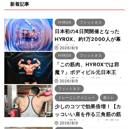
新着記事
HYROX
フィットネス
日本初の4日間開催となった
HYROX、約1万2000人が幕
張に集結 すでに「2028、
2026/8/9
29年の大会も準備」
HYROX
フィットネス
「この筋肉、HYROXでは邪
魔？」ボディビル元日本王
者・相澤隼人が挑戦 バーピ
2026/8/9
ーでは驚異の種目2位
フィットネス
トレーニングメニュー
筋トレ
少しのコツで効果倍増！【カ
ッコいい肩を作る三角筋の筋
トレ6選】ボディビル世界王
2026/8/9