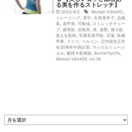
る美を作るストレッチ】
（Woman'sSHAPE）
2020/4/2
Woman'sSHAPE
,
トレーニング
,
背中
,
生尾美作子
,
品格
,
美
,
肩甲骨
,
可動域
,
ストレッチチュー
ブ
,
菱形筋
,
品格美
,
凛
,
姿勢
,
後ろ姿
,
使える筋肉
,
宝塚音楽学校
,
宝塚
,
拓麻
早希
,
ドイツ
,
ベルリン
,
日中国交正常
化30周年中国公演
,
マッスルミュージ
カル
,
劇団☆新感線
,
ButterflyLife
,
Woman'sSHAPE vol.16