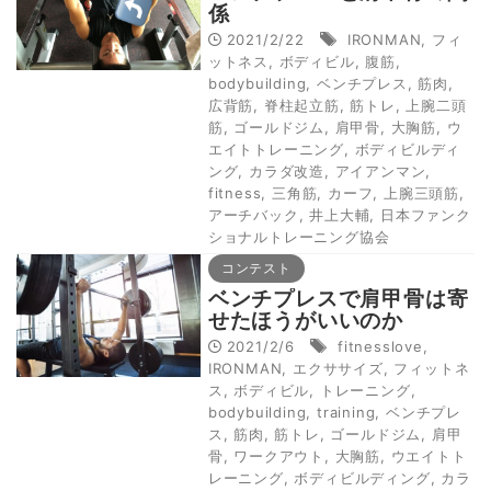
係
2021/2/22
IRONMAN
,
フィ
ットネス
,
ボディビル
,
腹筋
,
bodybuilding
,
ベンチプレス
,
筋肉
,
広背筋
,
脊柱起立筋
,
筋トレ
,
上腕二頭
筋
,
ゴールドジム
,
肩甲骨
,
大胸筋
,
ウ
エイトトレーニング
,
ボディビルディ
ング
,
カラダ改造
,
アイアンマン
,
fitness
,
三角筋
,
カーフ
,
上腕三頭筋
,
アーチバック
,
井上大輔
,
日本ファンク
ショナルトレーニング協会
コンテスト
ベンチプレスで肩甲骨は寄
せたほうがいいのか
2021/2/6
fitnesslove
,
IRONMAN
,
エクササイズ
,
フィットネ
ス
,
ボディビル
,
トレーニング
,
bodybuilding
,
training
,
ベンチプレ
ス
,
筋肉
,
筋トレ
,
ゴールドジム
,
肩甲
骨
,
ワークアウト
,
大胸筋
,
ウエイトト
レーニング
,
ボディビルディング
,
カラ