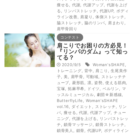
痩せる
,
代謝
,
代謝アップ
,
代謝を上げ
る
,
リンパストレッチ
,
代謝UP
,
ボディ
ライン改善
,
肩凝り
,
体側ストレッチ
,
脇ストレッチ
,
脇のリンパ
,
肩まわり
,
肩甲骨回り
コンテスト
肩こりでお困りの方必見！
『リンパのダム』って知っ
てる？
2020/9/5
Woman'sSHAPE
,
トレーニング
,
背中
,
肩こり
,
生尾美作
子
,
美
,
肩甲骨
,
可動域
,
ストレッチチ
ューブ
,
菱形筋
,
凛
,
姿勢
,
使える筋肉
,
宝塚
,
拓麻早希
,
ドイツ
,
ベルリン
,
マ
ッスルミュージカル
,
劇団☆新感線
,
ButterflyLife
,
Woman'sSHAPE
vol.16
,
ダイエット
,
ストレッチ
,
リン
パ
,
痩せる
,
代謝
,
代謝アップ
,
チュー
ニング
,
代謝を上げる
,
リンパストレッ
チ
,
鎖骨マッサージ
,
鎖骨ストレッチ
,
鎖骨美人
,
鎖骨
,
代謝UP
,
ボディライン