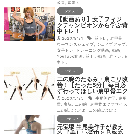
改善
,
肩凝り
コンテスト
【動画あり】女子フィジー
クチャンピオンから学ぶ背
中トレ！
2020/8/31
筋トレ
,
肩甲骨
,
ウーマンズシェイプ
,
シェイプアップ
,
女子トレ
,
トレーニング動画
,
動画
,
YouTube動画
,
筋トレ動画
,
肩トレ
,
背
中トレ
コンテスト
二の腕のたるみ・肩こり改
善！【たった5分】毎日必
ず行ってほしい肩甲骨エク
ササイズ
2020/5/25
生尾美作子
,
肩甲
骨
,
宝塚
,
二の腕
,
肩甲骨エクササイズ
,
二の腕ぶよぶよ
,
二の腕ぽよぽよ
コンテスト
元宝塚 生尾美作子が教え
る 【美しい背中と品格あ