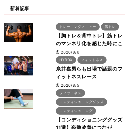
新着記事
トレーニングメニュー
筋トレ
【胸トレ＆背中トレ】筋トレ
のマンネリ化を感じた時にこ
そ試したいおすすめメニュー
2026/8/6
「拮抗筋スーパーセット法」
HYROX
フィットネス
糸井嘉男らも出場で話題のフ
ィットネスレース
HYROX（ハイロックス）が
2026/8/5
幕張メッセで8月6日から開
フィットネス
幕 約1万2,000人が集結
コンディショニンググッズ
コンディショニング
【コンディショニンググッズ
11選】姿勢改善につなが