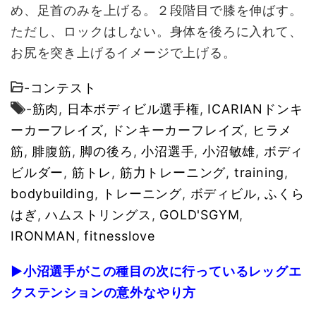
め、足首のみを上げる。２段階目で膝を伸ばす。
ただし、ロックはしない。身体を後ろに入れて、
お尻を突き上げるイメージで上げる。
-
コンテスト
-
筋肉
,
日本ボディビル選手権
,
ICARIANドンキ
ーカーフレイズ
,
ドンキーカーフレイズ
,
ヒラメ
筋
,
腓腹筋
,
脚の後ろ
,
小沼選手
,
小沼敏雄
,
ボディ
ビルダー
,
筋トレ
,
筋力トレーニング
,
training
,
bodybuilding
,
トレーニング
,
ボディビル
,
ふくら
はぎ
,
ハムストリングス
,
GOLD'SGYM
,
IRONMAN
,
fitnesslove
▶小沼選手がこの種目の次に行っているレッグエ
クステンションの意外なやり方