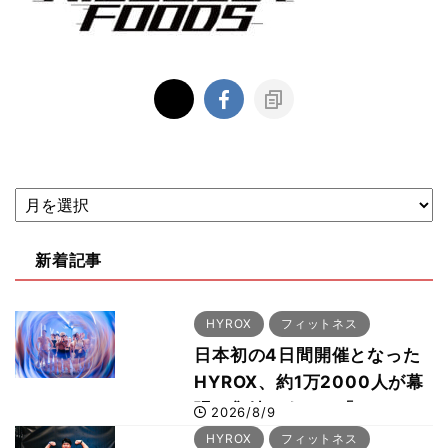
新着記事
HYROX
フィットネス
日本初の4日間開催となった
HYROX、約1万2000人が幕
張に集結 すでに「2028、
2026/8/9
29年の大会も準備」
HYROX
フィットネス