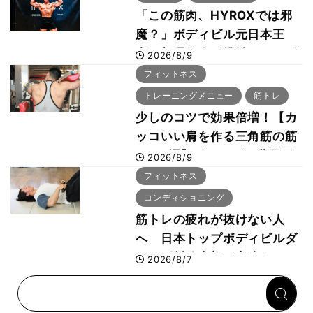
「この筋肉、HYROXでは邪
魔？」ボディビル元日本王
者・相澤隼人が挑戦 バーピ
2026/8/9
ーでは驚異の種目2位
フィットネス
トレーニングメニュー
筋トレ
少しのコツで効果倍増！【カ
ッコいい肩を作る三角筋の筋
トレ6選】ボディビル世界王
2026/8/9
者が解説！
フィットネス
コンディショニング
筋トレの疲れが抜けない人
へ 日本トップボディビルダ
ー・刈川啓志郎が実践する
2026/8/7
「回復習慣」