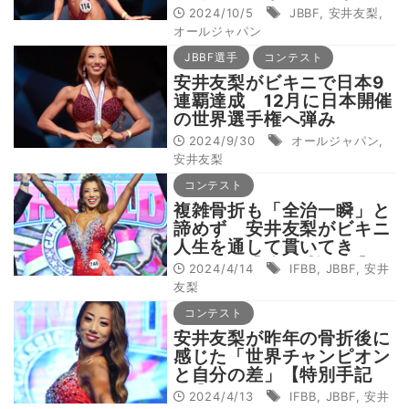
のビキニ日本一」を決める
2024/10/5
JBBF
,
安井友梨
,
大会へ
オールジャパン
JBBF選手
コンテスト
安井友梨がビキニで日本9
連覇達成 12月に日本開催
の世界選手権へ弾み
2024/9/30
オールジャパン
,
安井友梨
コンテスト
複雑骨折も「全治一瞬」と
諦めず 安井友梨がビキニ
人生を通して貫いてき
た“信念”【特別手記#4】
2024/4/14
IFBB
,
JBBF
,
安井
友梨
コンテスト
安井友梨が昨年の骨折後に
感じた「世界チャンピオン
と自分の差」【特別手記
#3】
2024/4/13
IFBB
,
JBBF
,
安井