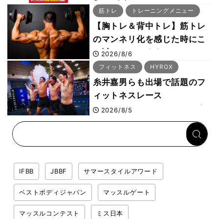
筋トレ
トレーニングメニュー
【胸トレ＆背中トレ】筋トレ
のマンネリ化を感じた時にこ
そ試したいおすすめメニュー
2026/8/6
「拮抗筋スーパーセット法」
フィットネス
HYROX
糸井嘉男らも出場で話題のフ
ィットネスレース
HYROX（ハイロックス）が
2026/8/5
幕張メッセで8月6日から開
幕 約1万2,000人が集結
IFBB
JBBF
サマースタイルアワード
ベストボディジャパン
マッスルゲート
マッスルコンテスト
ミス日本