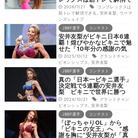
きる：メンタルケア編】
2026/7/21
コンプレックスは
筋トレで解消できる
,
安井友梨
,
ウーマ
ンズシェイプ
JBBF選手
コンテスト
安井友梨がビキニ日本6連
覇！煌びやかなビキニで魅
せた「10年分の感謝の気
持ちを込めてステージに立
2025/10/12
グランドチャン
ちました｣
ピオンシップス
,
安井友梨
JBBF選手
コンテスト
真の「日本一ビキニ選手」
決定戦で5連覇の安井友
梨 ビキニで世界に勝つ
「100年」の壁を超えるた
2024/10/21
グランドチャン
め奮闘 12月に東京で「世
ピオンシップス
,
安井友梨
界一」を狙う
JBBF選手
コンテスト
「ぽっちゃりOL」から
「ビキニの女王」へ “感
謝を胸に”安井友梨が「真