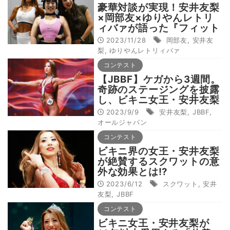
豪華対談が実現！安井友梨
×岡部友×ゆりやんレトリ
ィバァが語った『フィット
ネスで大切なこと』
2023/11/28
岡部友
,
安井友
=Wellness Tokyo 2023
梨
,
ゆりやんレトリィバァ
コンテスト
【JBBF】ケガから3週間。
奇跡のステージングを披露
し、ビキニ女王・安井友梨
が日本一に輝く
2023/9/9
安井友梨
,
JBBF
,
オールジャパン
コンテスト
ビキニ界の女王・安井友梨
が絶賛するスクワットの意
外な効果とは!?
2023/6/12
スクワット
,
安井
友梨
,
JBBF
コンテスト
ビキニ女王・安井友梨が