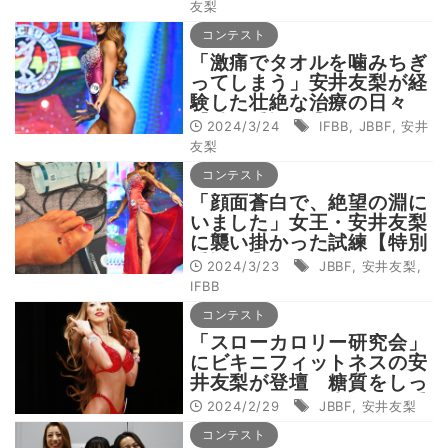
友梨
コンテスト
「激痛でタオルを噛みちぎ
ってしまう」安井友梨が経
験した壮絶な治療の日々
【特別手記#2】
2024/3/24
IFBB
,
JBBF
,
安井
友梨
コンテスト
「顔面蒼白で、絶望の淵に
いました」女王・安井友梨
に襲い掛かった試練【特別
手記#1】
2024/3/23
JBBF
,
安井友梨
,
IFBB
コンテスト
「スローカロリー研究会」
にビキニフィットネスの安
井友梨が登壇 糖質をしっ
かり摂りながら半年で体重
2024/2/29
JBBF
,
安井友梨
20kg落とす驚きの方法と
コンテスト
は？