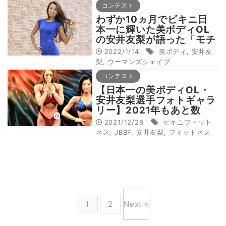
コンテスト
わずか10ヵ月でビキニ日
本一に輝いた美ボディOL
の安井友梨が語った「モチ
ベーション向上の要因」
2022/1/14
美ボディ
,
安井友
梨
,
ウーマンズシェイプ
コンテスト
【日本一の美ボディOL・
安井友梨選手フォトギャラ
リー】2021年もあと数
日！あのときの感動、美し
2021/12/28
ビキニフィット
さ、筋肉の協奏をもう一
ネス
,
JBBF
,
安井友梨
,
フィットネス
度！
1
2
Next »