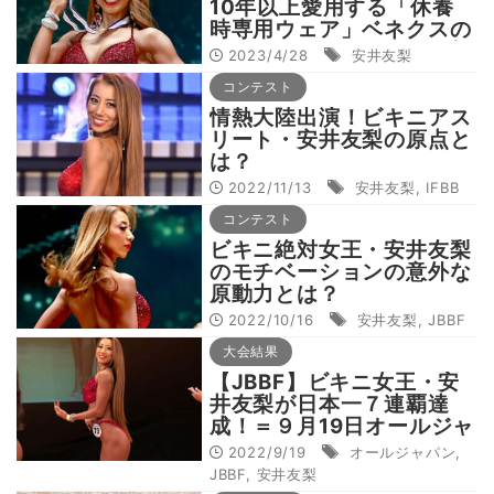
10年以上愛用する「休養
時専用ウェア」ベネクスの
スペシャルアンバサダー契
2023/4/28
安井友梨
約を発表
コンテスト
情熱大陸出演！ビキニアス
リート・安井友梨の原点と
は？
2022/11/13
安井友梨
,
IFBB
コンテスト
ビキニ絶対女王・安井友梨
のモチベーションの意外な
原動力とは？
2022/10/16
安井友梨
,
JBBF
大会結果
【JBBF】ビキニ女王・安
井友梨が日本一７連覇達
成！＝９月19日オールジャ
パン フィットネスチャン
2022/9/19
オールジャパン
,
ピオンシップス大会結果
JBBF
,
安井友梨