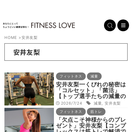
HOME
>
安井友梨
安井友梨
フィットネス
減量
安井友梨━くびれの秘密は
「コルセット」「菌活」
【トップ選手たちの減量の
相棒】
2026/7/24
減量
,
安井友梨
フィットネス
筋トレ
「欠点こそ神様からのプレ
ゼント」安井友梨【コンプ
レックスは筋トレで解消で