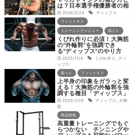
は？日本選手権優勝者の相
澤隼人が解説
2026/2/24
ディップス
フィットネス
トレーニングメニュー
筋トレ
くびれ作りに必須！大胸筋
の"外輪郭"を強調でき
る"ディップス"のやり方
2025/11/4
くびれ作り
,
ディ
ップス
筋トレ
フィットネス
上半身の印象をガラっと変
える！大胸筋の外輪郭を強
調する種目「ディップス」
の正しいやり方
2025/1/28
ディップス
,
大胸
筋
商品情報
高重量トレーニングでもぐ
らつかない チンニングや