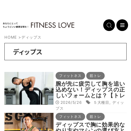
HOME
>
ディップス
ディップス
フィットネス
筋トレ
腕が先に疲労して胸を追い
込めない！ディップスの正
しいフォームとは？【トレ
ーニーが悩む「５大種目」
2026/5/26
５大種目
,
ディッ
攻略ガイド❷】
プス
フィットネス
筋トレ
ディップスで胸に効果的な
やり方やマシンの選び方と