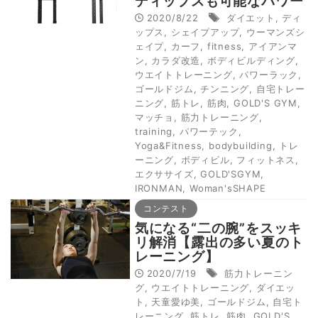
ディップスも可能なパワー
ラック
2020/8/22
ダイエット
,
ディ
ップス
,
シェイプアップ
,
ウーマンズシ
ェイプ
,
カーフ
,
fitness
,
アイアンマ
ン
,
カラダ改造
,
ボディビルディング
,
ウエイトトレーニング
,
パワーラック
,
ゴールドジム
,
チンニング
,
自宅トレー
ニング
,
筋トレ
,
筋肉
,
GOLD'S GYM
,
マッチョ
,
筋力トレーニング
,
training
,
パワーテック
,
Yoga&Fitness
,
bodybuilding
,
トレ
ーニング
,
ボディビル
,
フィットネス
,
エクササイズ
,
GOLD'SGYM
,
IRONMAN
,
Woman'sSHAPE
コンテスト
気になる“二の腕”をスッキ
リ解消【露出の多い夏のト
レーニング】
2020/7/19
筋力トレーニン
グ
,
ウエイトトレーニング
,
ダイエッ
ト
,
天童愛ゆ美
,
ゴールドジム
,
自宅ト
レーニング
,
筋トレ
,
筋肉
,
GOLD'S