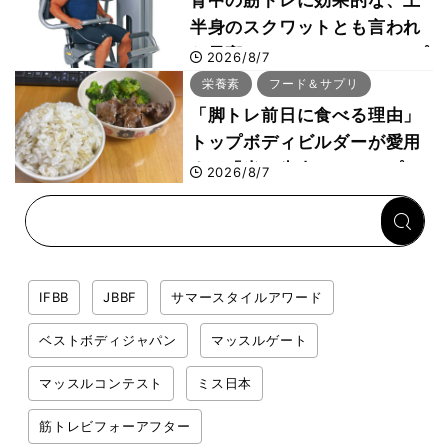
背中の筋トレに効果的な、上
半身のスクワットとも言われ
た最高マシン“ノーチラス・プ
2026/8/7
ルオーバーマシン”とは？
栄養素
フード＆サプリ
「脚トレ前日に食べる理由」
トップボディビルダーが愛用
する「米＋牛肉」のシンプル
2026/8/7
回復メシとは？
IFBB
JBBF
サマースタイルアワード
ベストボディジャパン
マッスルゲート
マッスルコンテスト
ミス日本
筋トレビフォーアフター