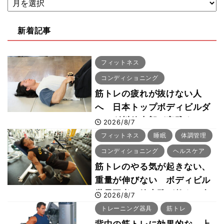
新着記事
フィットネス
コンディショニング
筋トレの疲れが抜けない人
へ 日本トップボディビルダ
ー・刈川啓志郎が実践する
2026/8/7
「回復習慣」
フィットネス
睡眠
体調管理
コンディショニング
ヘルスケア
筋トレのやる気が起きない、
重量が伸びない ボディビル
世界王者・鈴木雅が教える食
2026/8/7
事・睡眠・呼吸の整え方
トレーニング器具
筋トレ